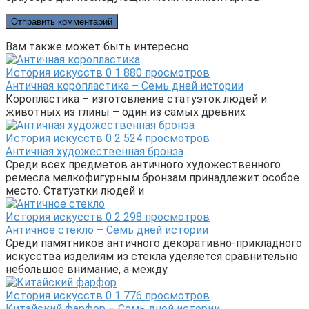
Вам также может быть интересно
История искусств
0
1 880 просмотров
Античная коропластика – Семь дней истории
Коропластика – изготовление статуэток людей и
животных из глины – один из самых древних
История искусств
0
2 524 просмотров
Античная художественная бронза
Среди всех предметов античного художественного
ремесла мелкофигурным бронзам принадлежит особое
место. Статуэтки людей и
История искусств
0
2 298 просмотров
Античное стекло – Семь дней истории
Среди памятников античного декоративно-прикладного
искусства изделиям из стекла уделяется сравнительно
небольшое внимание, а между
История искусств
0
1 776 просмотров
Китайский фарфор – Семь дней истории