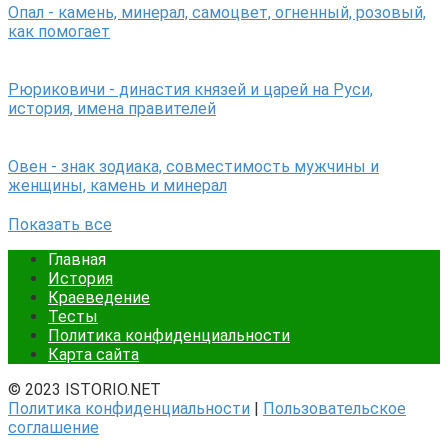
Опал - камень, минерал, самоцвет, огненный, розовый,
как помогает
Рюриковичи - династия князей и царей на Руси,
история, имена правителей
Овен - знак зодиака, совместимость мужчины и
женщины, камень и минерал
Показать все
Главная
История
Краеведение
Тесты
Политика конфиденциальности
Карта сайта
© 2023 ISTORIO.NET
Политика конфиденциальности
|
Пользовательское
соглашение