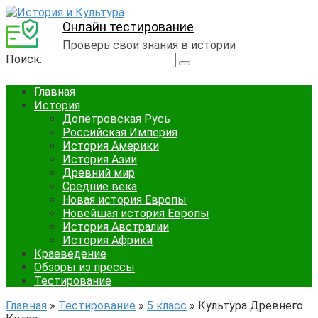
Онлайн тестирование
Проверь свои знания в истории
Поиск:
Главная
История
Допетровская Русь
Российская Империя
История Америки
История Азии
Древний мир
Средние века
Новая история Европы
Новейшая история Европы
История Австралии
История Африки
Краеведение
Обзоры из прессы
Тестирование
Главная
»
Тестирование
»
5 класс
»
Культура Древнего