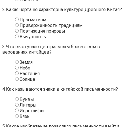
2
Какая черта не характерна культуре Древнего Китая?
Прагматизм
Приверженность традициям
Поэтизация природы
Вычурность
3
Что выступало центральным божеством в
верованиях китайцев?
Земля
Небо
Растения
Солнце
4
Как называются знаки в китайской письменности?
Буквы
Литеры
Иероглифы
Вязь
5
Какое изобретение позволило письменности выйти