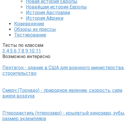
Новая история Европы
Новейшая история Европы
История Австралии
История Африки
Краеведение
Обзоры из прессы
Тестирование
Тесты по классам
3
4
5
6
7
8
9
10
11
Возможно интересно
Пентагон - здание в США для военного министерства,
строительство
Смерч (Торнадо) - природное явление, скорость, сила
вихря воздуха
Птеродактиль (птерозавр) - крылатый динозавр, зубы,
размер экземпляра