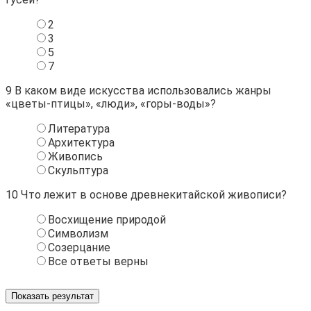
2
3
5
7
9
В каком виде искусства использовались жанры
«цветы-птицы», «люди», «горы-воды»?
Литература
Архитектура
Живопись
Скульптура
10
Что лежит в основе древнекитайской живописи?
Восхищение природой
Символизм
Созерцание
Все ответы верны
Показать результат