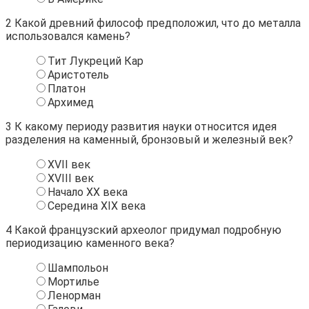
2
Какой древний философ предположил, что до металла
использовался камень?
Тит Лукреций Кар
Аристотель
Платон
Архимед
3
К какому периоду развития науки относится идея
разделения на каменный, бронзовый и железный век?
XVII век
XVIII век
Начало XX века
Середина XIX века
4
Какой французский археолог придумал подробную
периодизацию каменного века?
Шампольон
Мортилье
Ленорман