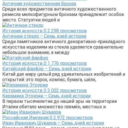
Античная художественная бронза
Среди всех предметов античного художественного
ремесла мелкофигурным бронзам принадлежит особое
место. Статуэтки людей и
История искусств
0
2 298 просмотров
Античное стекло – Семь дней истории
Среди памятников античного декоративно-прикладного
искусства изделиям из стекла уделяется сравнительно
небольшое внимание, а между
История искусств
0
1 776 просмотров
Китайский фарфор – Семь дней истории
Китай дал миру целый ряд удивительных изобретений и
открытий: это порох, компас, бумага, шёлк,
История искусств
0
3 002 просмотров
Керамика Этрурии – Семь дней истории
В первом тысячелетии до нашей эры на территории
Италии обитало множество племён, местных и
Российская Империя
0
2 972 просмотров
Иван Иванович Шувалов – Семь дней истории