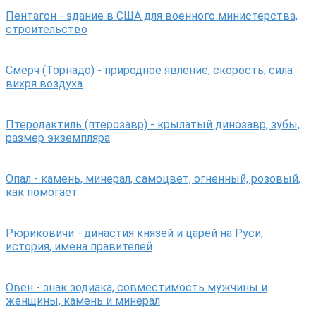
Пентагон - здание в США для военного министерства,
строительство
Смерч (Торнадо) - природное явление, скорость, сила
вихря воздуха
Птеродактиль (птерозавр) - крылатый динозавр, зубы,
размер экземпляра
Опал - камень, минерал, самоцвет, огненный, розовый,
как помогает
Рюриковичи - династия князей и царей на Руси,
история, имена правителей
Овен - знак зодиака, совместимость мужчины и
женщины, камень и минерал