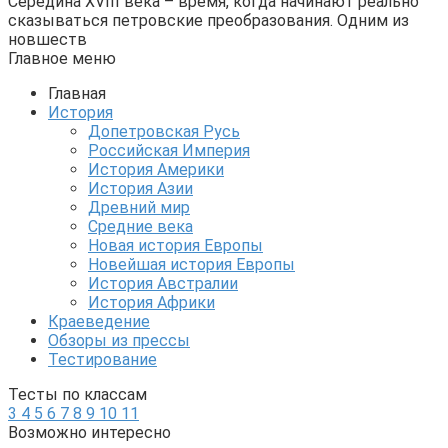
Середина XVIII века – время, когда начинают реально
сказываться петровские преобразования. Одним из
новшеств
Главное меню
Главная
История
Допетровская Русь
Российская Империя
История Америки
История Азии
Древний мир
Средние века
Новая история Европы
Новейшая история Европы
История Австралии
История Африки
Краеведение
Обзоры из прессы
Тестирование
Тесты по классам
3
4
5
6
7
8
9
10
11
Возможно интересно