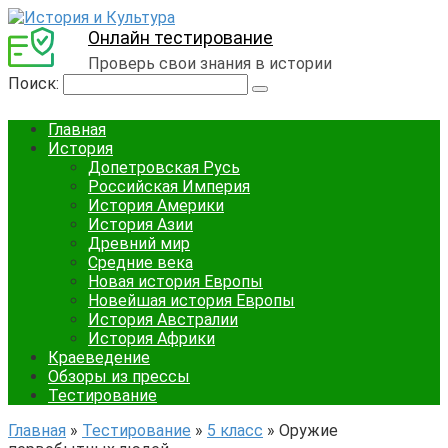
Онлайн тестирование
Проверь свои знания в истории
Поиск:
Главная
История
Допетровская Русь
Российская Империя
История Америки
История Азии
Древний мир
Средние века
Новая история Европы
Новейшая история Европы
История Австралии
История Африки
Краеведение
Обзоры из прессы
Тестирование
Главная
»
Тестирование
»
5 класс
»
Оружие