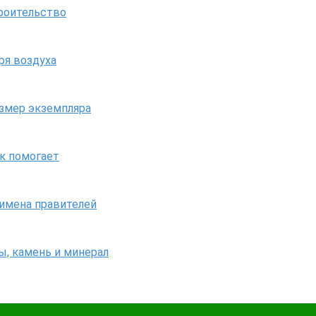
троительство
ря воздуха
азмер экземпляра
ак помогает
 имена правителей
ы, камень и минерал