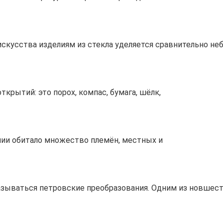
скусства изделиям из стекла уделяется сравнительно не
крытий: это порох, компас, бумага, шёлк,
лии обитало множество племён, местных и
сказываться петровские преобразования. Одним из новшес