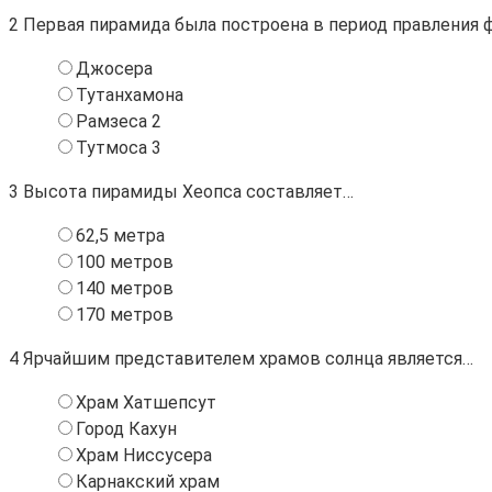
2
Первая пирамида была построена в период правления 
Джосера
Тутанхамона
Рамзеса 2
Тутмоса 3
3
Высота пирамиды Хеопса составляет…
62,5 метра
100 метров
140 метров
170 метров
4
Ярчайшим представителем храмов солнца является…
Храм Хатшепсут
Город Кахун
Храм Ниссусера
Карнакский храм