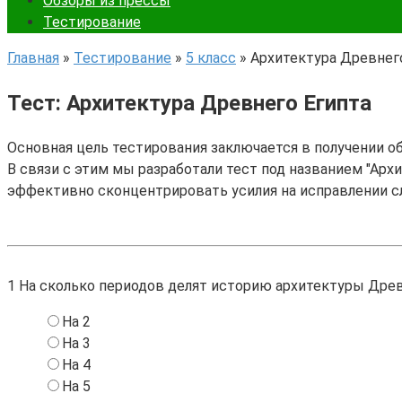
Обзоры из прессы
Тестирование
Главная
»
Тестирование
»
5 класс
»
Архитектура Древнег
Тест: Архитектура Древнего Египта
Основная цель тестирования заключается в получении о
В связи с этим мы разработали тест под названием "Архи
эффективно сконцентрировать усилия на исправлении с
1
На сколько периодов делят историю архитектуры Древ
На 2
На 3
На 4
На 5