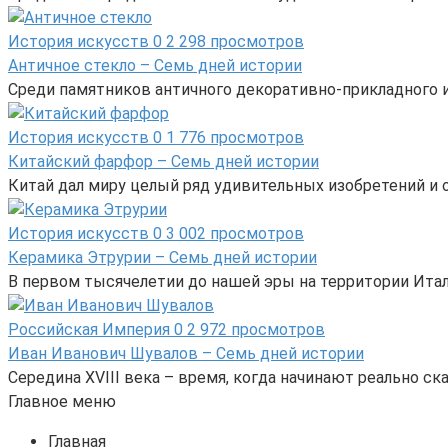
История искусств
0
2 298 просмотров
Античное стекло – Семь дней истории
Среди памятников античного декоративно-прикладного и
История искусств
0
1 776 просмотров
Китайский фарфор – Семь дней истории
Китай дал миру целый ряд удивительных изобретений и от
История искусств
0
3 002 просмотров
Керамика Этрурии – Семь дней истории
В первом тысячелетии до нашей эры на территории Ита
Российская Империя
0
2 972 просмотров
Иван Иванович Шувалов – Семь дней истории
Середина XVIII века – время, когда начинают реально 
Главное меню
Главная