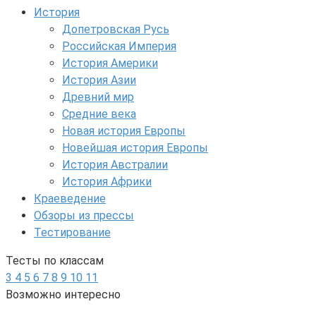
История
Допетровская Русь
Российская Империя
История Америки
История Азии
Древний мир
Средние века
Новая история Европы
Новейшая история Европы
История Австралии
История Африки
Краеведение
Обзоры из прессы
Тестирование
Тесты по классам
3
4
5
6
7
8
9
10
11
Возможно интересно