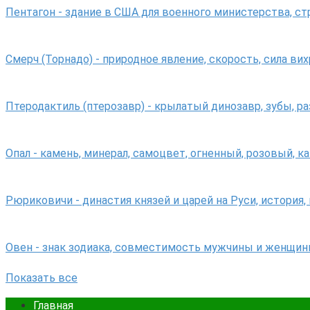
Пентагон - здание в США для военного министерства, с
Смерч (Торнадо) - природное явление, скорость, сила вих
Птеродактиль (птерозавр) - крылатый динозавр, зубы, р
Опал - камень, минерал, самоцвет, огненный, розовый, к
Рюриковичи - династия князей и царей на Руси, история,
Овен - знак зодиака, совместимость мужчины и женщин
Показать все
Главная