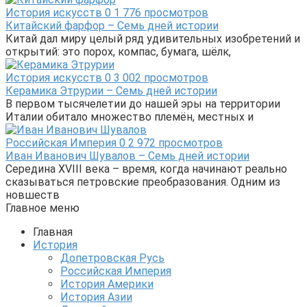
История искусств
0
1 776 просмотров
Китайский фарфор – Семь дней истории
Китай дал миру целый ряд удивительных изобретений и
открытий: это порох, компас, бумага, шёлк,
История искусств
0
3 002 просмотров
Керамика Этрурии – Семь дней истории
В первом тысячелетии до нашей эры на территории
Италии обитало множество племён, местных и
Российская Империя
0
2 972 просмотров
Иван Иванович Шувалов – Семь дней истории
Середина XVIII века – время, когда начинают реально
сказываться петровские преобразования. Одним из
новшеств
Главное меню
Главная
История
Допетровская Русь
Российская Империя
История Америки
История Азии