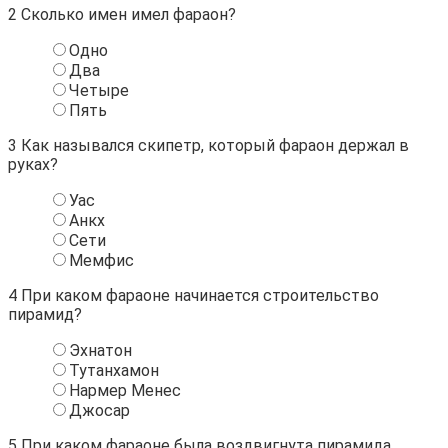
2
Сколько имен имел фараон?
Одно
Два
Четыре
Пять
3
Как назывался скипетр, который фараон держал в
руках?
Уас
Анкх
Сети
Мемфис
4
При каком фараоне начинается строительство
пирамид?
Эхнатон
Тутанхамон
Нармер Менес
Джосар
5
При каком фараоне была воздвигнута пирамида,