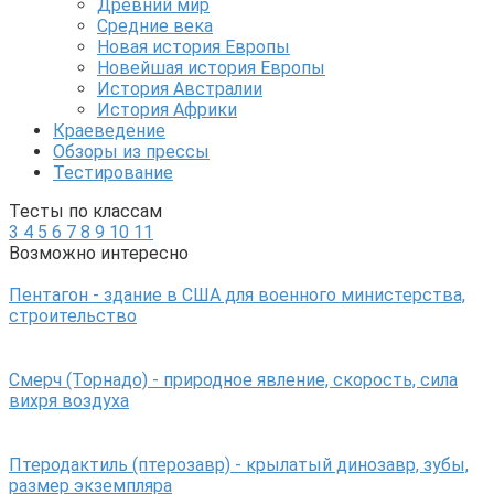
Древний мир
Средние века
Новая история Европы
Новейшая история Европы
История Австралии
История Африки
Краеведение
Обзоры из прессы
Тестирование
Тесты по классам
3
4
5
6
7
8
9
10
11
Возможно интересно
Пентагон - здание в США для военного министерства,
строительство
Смерч (Торнадо) - природное явление, скорость, сила
вихря воздуха
Птеродактиль (птерозавр) - крылатый динозавр, зубы,
размер экземпляра