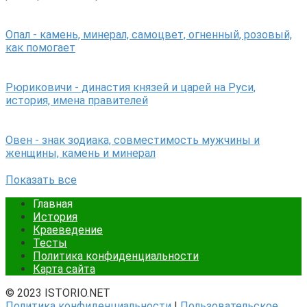
Опал - камень, минерал, самоцвет, огненный, розовый,
как помогает
Рюриковичи - династия князей и царей на Руси,
история, имена правителей
Овен - знак зодиака, совместимость мужчины и
женщины, камень и минерал
Показать все
Главная
История
Краеведение
Тесты
Политика конфиденциальности
Карта сайта
© 2023 ISTORIO.NET
Политика конфиденциальности
|
Пользовательское