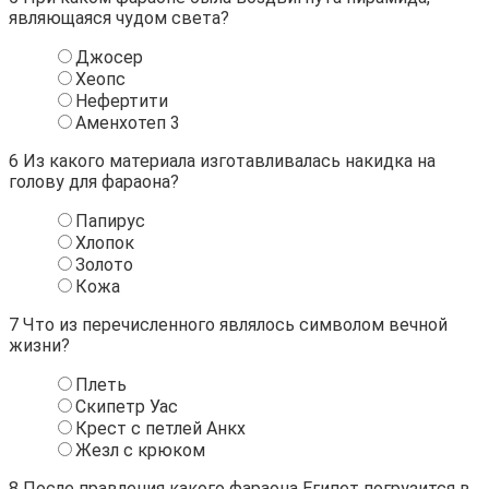
являющаяся чудом света?
Джосер
Хеопс
Нефертити
Аменхотеп 3
6
Из какого материала изготавливалась накидка на
голову для фараона?
Папирус
Хлопок
Золото
Кожа
7
Что из перечисленного являлось символом вечной
жизни?
Плеть
Скипетр Уас
Крест с петлей Анкх
Жезл с крюком
8
После правления какого фараона Египет погрузится в