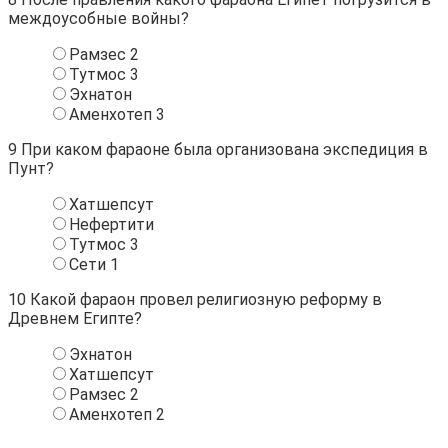
междоусобные войны?
Рамзес 2
Тутмос 3
Эхнатон
Аменхотеп 3
9
При каком фараоне была организована экспедиция в
Пунт?
Хатшепсут
Нефертити
Тутмос 3
Сети 1
10
Какой фараон провел религиозную реформу в
Древнем Египте?
Эхнатон
Хатшепсут
Рамзес 2
Аменхотеп 2