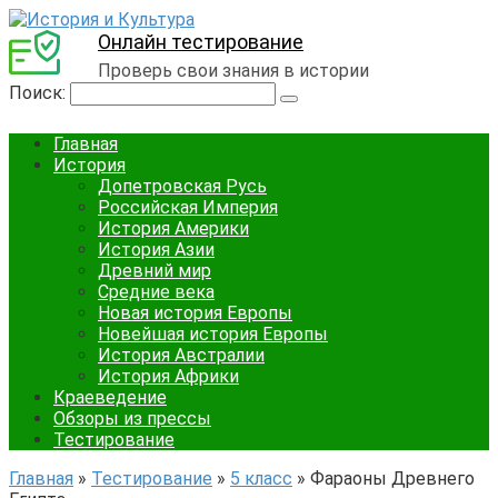
Онлайн тестирование
Проверь свои знания в истории
Поиск:
Главная
История
Допетровская Русь
Российская Империя
История Америки
История Азии
Древний мир
Средние века
Новая история Европы
Новейшая история Европы
История Австралии
История Африки
Краеведение
Обзоры из прессы
Тестирование
Главная
»
Тестирование
»
5 класс
»
Фараоны Древнего