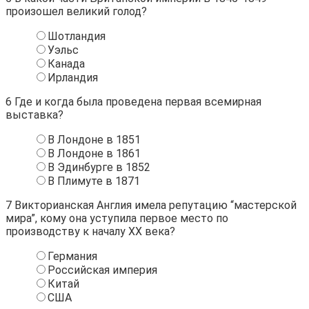
произошел великий голод?
Шотландия
Уэльс
Канада
Ирландия
6
Где и когда была проведена первая всемирная
выставка?
В Лондоне в 1851
В Лондоне в 1861
В Эдинбурге в 1852
В Плимуте в 1871
7
Викторианская Англия имела репутацию “мастерской
мира”, кому она уступила первое место по
производству к началу XX века?
Германия
Российская империя
Китай
США