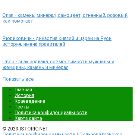
Опал - камень, минерал, самоцвет, огненный, розовый,
как помогает
Рюриковичи - династия князей и царей на Руси,
история, имена правителей
Овен - знак зодиака, совместимость мужчины и
женщины, камень и минерал
Показать все
Главная
История
Краеведение
Тесты
Политика конфиденциальности
Карта сайта
© 2023 ISTORIO.NET
Политика конфиденциальности
|
Пользовательское