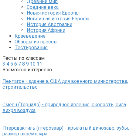
Древний мир
Средние века
Новая история Европы
Новейшая история Европы
История Австралии
История Африки
Краеведение
Обзоры из прессы
Тестирование
Тесты по классам
3
4
5
6
7
8
9
10
11
Возможно интересно
Пентагон - здание в США для военного министерства,
строительство
Смерч (Торнадо) - природное явление, скорость, сила
вихря воздуха
Птеродактиль (птерозавр) - крылатый динозавр, зубы,
размер экземпляра