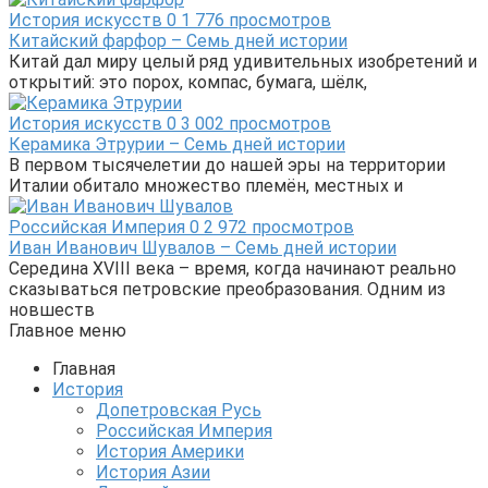
История искусств
0
1 776 просмотров
Китайский фарфор – Семь дней истории
Китай дал миру целый ряд удивительных изобретений и
открытий: это порох, компас, бумага, шёлк,
История искусств
0
3 002 просмотров
Керамика Этрурии – Семь дней истории
В первом тысячелетии до нашей эры на территории
Италии обитало множество племён, местных и
Российская Империя
0
2 972 просмотров
Иван Иванович Шувалов – Семь дней истории
Середина XVIII века – время, когда начинают реально
сказываться петровские преобразования. Одним из
новшеств
Главное меню
Главная
История
Допетровская Русь
Российская Империя
История Америки
История Азии