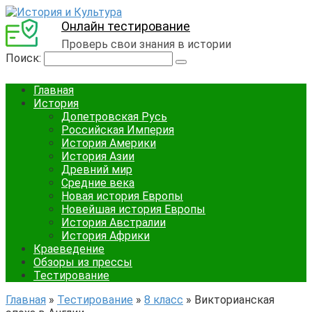
Онлайн тестирование
Проверь свои знания в истории
Поиск:
Главная
История
Допетровская Русь
Российская Империя
История Америки
История Азии
Древний мир
Средние века
Новая история Европы
Новейшая история Европы
История Австралии
История Африки
Краеведение
Обзоры из прессы
Тестирование
Главная
»
Тестирование
»
8 класс
»
Викторианская