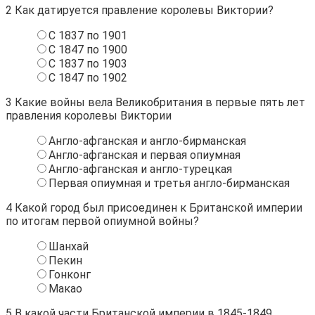
2
Как датируется правление королевы Виктории?
С 1837 по 1901
С 1847 по 1900
С 1837 по 1903
С 1847 по 1902
3
Какие войны вела Великобритания в первые пять лет
правления королевы Виктории
Англо-афганская и англо-бирманская
Англо-афганская и первая опиумная
Англо-афганская и англо-турецкая
Первая опиумная и третья англо-бирманская
4
Какой город был присоединен к Британской империи
по итогам первой опиумной войны?
Шанхай
Пекин
Гонконг
Макао
5
В какой части Британской империи в 1845-1849