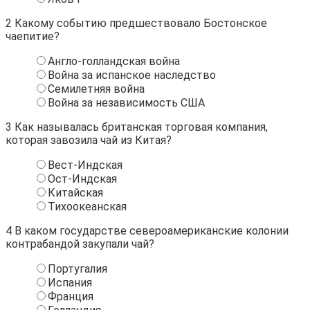
2
Какому событию предшествовало Бостонское
чаепитие?
Англо-голландская война
Война за испанское наследство
Семилетняя война
Война за независимость США
3
Как называлась британская торговая компания,
которая завозила чай из Китая?
Вест-Индская
Ост-Индская
Китайская
Тихоокеанская
4
В каком государстве североамериканские колонии
контрабандой закупали чай?
Португалия
Испания
Франция