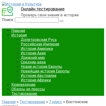
Онлайн тестирование
Проверь свои знания в истории
Поиск:
Главная
История
Допетровская Русь
Российская Империя
История Америки
История Азии
Древний мир
Средние века
Новая история Европы
Новейшая история Европы
История Австралии
История Африки
Краеведение
Обзоры из прессы
Тестирование
Главная
»
Тестирование
»
7 класс
»
Бостонское