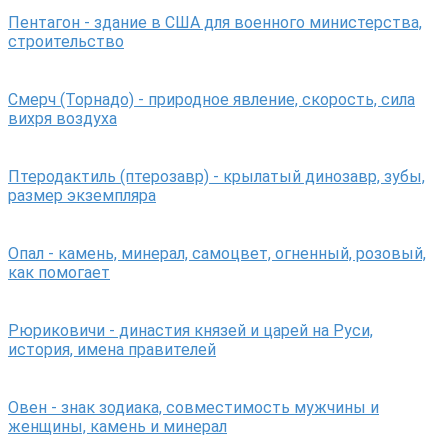
Пентагон - здание в США для военного министерства,
строительство
Смерч (Торнадо) - природное явление, скорость, сила
вихря воздуха
Птеродактиль (птерозавр) - крылатый динозавр, зубы,
размер экземпляра
Опал - камень, минерал, самоцвет, огненный, розовый,
как помогает
Рюриковичи - династия князей и царей на Руси,
история, имена правителей
Овен - знак зодиака, совместимость мужчины и
женщины, камень и минерал