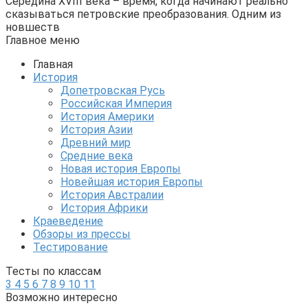
Середина XVIII века – время, когда начинают реально
сказываться петровские преобразования. Одним из
новшеств
Главное меню
Главная
История
Допетровская Русь
Российская Империя
История Америки
История Азии
Древний мир
Средние века
Новая история Европы
Новейшая история Европы
История Австралии
История Африки
Краеведение
Обзоры из прессы
Тестирование
Тесты по классам
3
4
5
6
7
8
9
10
11
Возможно интересно