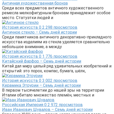
Античная художественная бронза
Среди всех предметов античного художественного
ремесла мелкофигурным бронзам принадлежит особое
место. Статуэтки людей и
История искусств
0
2 298 просмотров
Античное стекло – Семь дней истории
Среди памятников античного декоративно-прикладного
искусства изделиям из стекла уделяется сравнительно
небольшое внимание, а между
История искусств
0
1 776 просмотров
Китайский фарфор – Семь дней истории
Китай дал миру целый ряд удивительных изобретений и
открытий: это порох, компас, бумага, шёлк,
История искусств
0
3 002 просмотров
Керамика Этрурии – Семь дней истории
В первом тысячелетии до нашей эры на территории
Италии обитало множество племён, местных и
Российская Империя
0
2 972 просмотров
Иван Иванович Шувалов – Семь дней истории