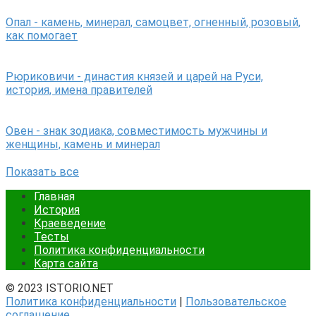
Опал - камень, минерал, самоцвет, огненный, розовый,
как помогает
Рюриковичи - династия князей и царей на Руси,
история, имена правителей
Овен - знак зодиака, совместимость мужчины и
женщины, камень и минерал
Показать все
Главная
История
Краеведение
Тесты
Политика конфиденциальности
Карта сайта
© 2023 ISTORIO.NET
Политика конфиденциальности
|
Пользовательское
соглашение