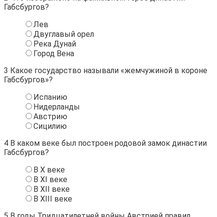
Габсбургов?
Лев
Двуглавый орел
Река Дунай
Город Вена
3
Какое государство называли «жемчужиной в короне
Габсбургов»?
Испанию
Нидерланды
Австрию
Сицилию
4
В каком веке был построен родовой замок династии
Габсбургов?
В X веке
В XI веке
В XII веке
В XIII веке
5
В годы Тридцатилетней войны Австрией правил