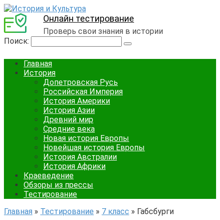
Онлайн тестирование
Проверь свои знания в истории
Поиск:
Главная
История
Допетровская Русь
Российская Империя
История Америки
История Азии
Древний мир
Средние века
Новая история Европы
Новейшая история Европы
История Австралии
История Африки
Краеведение
Обзоры из прессы
Тестирование
Главная
»
Тестирование
»
7 класс
»
Габсбурги