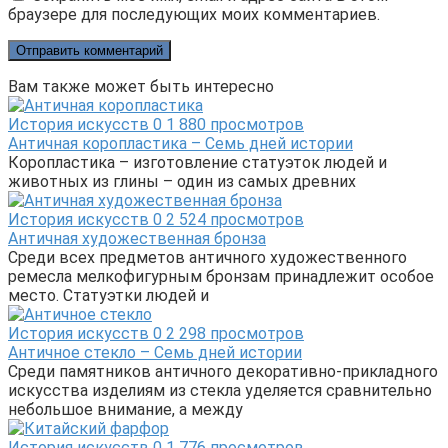
браузере для последующих моих комментариев.
Вам также может быть интересно
История искусств
0
1 880 просмотров
Античная коропластика – Семь дней истории
Коропластика – изготовление статуэток людей и
животных из глины – один из самых древних
История искусств
0
2 524 просмотров
Античная художественная бронза
Среди всех предметов античного художественного
ремесла мелкофигурным бронзам принадлежит особое
место. Статуэтки людей и
История искусств
0
2 298 просмотров
Античное стекло – Семь дней истории
Среди памятников античного декоративно-прикладного
искусства изделиям из стекла уделяется сравнительно
небольшое внимание, а между
История искусств
0
1 776 просмотров