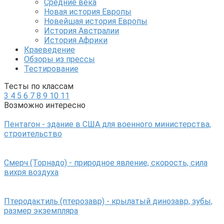
Средние века
Новая история Европы
Новейшая история Европы
История Австралии
История Африки
Краеведение
Обзоры из прессы
Тестирование
Тесты по классам
3
4
5
6
7
8
9
10
11
Возможно интересно
Пентагон - здание в США для военного министерства,
строительство
Смерч (Торнадо) - природное явление, скорость, сила
вихря воздуха
Птеродактиль (птерозавр) - крылатый динозавр, зубы,
размер экземпляра