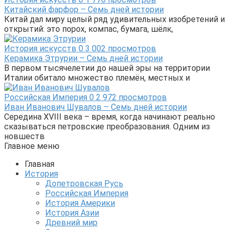
Китайский фарфор – Семь дней истории
Китай дал миру целый ряд удивительных изобретений и
открытий: это порох, компас, бумага, шёлк,
История искусств
0
3 002 просмотров
Керамика Этрурии – Семь дней истории
В первом тысячелетии до нашей эры на территории
Италии обитало множество племён, местных и
Российская Империя
0
2 972 просмотров
Иван Иванович Шувалов – Семь дней истории
Середина XVIII века – время, когда начинают реально
сказываться петровские преобразования. Одним из
новшеств
Главное меню
Главная
История
Допетровская Русь
Российская Империя
История Америки
История Азии
Древний мир