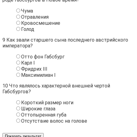
Чума
Отравления
Кровосмешение
Голод
9
Как звали старшего сына последнего австрийского
императора?
Отто фон Габсбург
Карл I
Фридрих III
Максимилиан I
10
Что являлось характерной внешней чертой
Габсбургов?
Короткий размер ноги
Широкие глаза
Оттопыренная губа
Отсутствие волос на голове
Показать результат