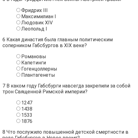
Фридрих III
Максимилиан I
Людовик XIV
Леопольд I
6
Какая династия была главным политическим
соперником Габсбургов в XIX веке?
Романовы
Капетинги
Гогенцоллерны
Плантагенеты
7
В каком году Габсбурги навсегда закрепили за собой
трон Священной Римской империи?
1247
1438
1533
1876
8
Что послужило повышенной детской смертности в
роде Габсбургов в Новое время?