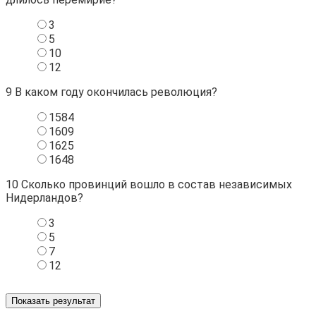
3
5
10
12
9
В каком году окончилась революция?
1584
1609
1625
1648
10
Сколько провинций вошло в состав независимых
Нидерландов?
3
5
7
12
Показать результат