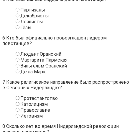
Партизаны
Декабристы
Лоялисты
Гёзы
6
Кто был официально провозглашен лидером
повстанцев?
Людвиг Оранский
Маргарита Пармская
Вильгельм Оранский
Де ла Марк
7
Какое религиозное направление было распространено
в Северных Нидерландах?
Протестантство
Католицизм
Православие
Иеговизм
8
Сколько лет во время Нидерландской революции
длилось перемирие?