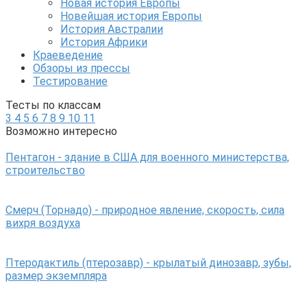
Новая история Европы
Новейшая история Европы
История Австралии
История Африки
Краеведение
Обзоры из прессы
Тестирование
Тесты по классам
3
4
5
6
7
8
9
10
11
Возможно интересно
Пентагон - здание в США для военного министерства,
строительство
Смерч (Торнадо) - природное явление, скорость, сила
вихря воздуха
Птеродактиль (птерозавр) - крылатый динозавр, зубы,
размер экземпляра