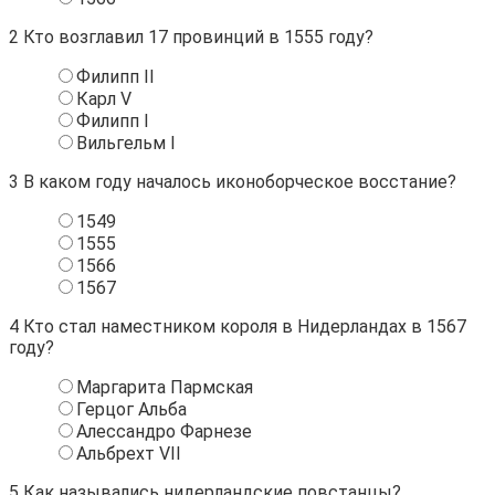
2
Кто возглавил 17 провинций в 1555 году?
Филипп ΙΙ
Карл V
Филипп Ι
Вильгельм Ι
3
В каком году началось иконоборческое восстание?
1549
1555
1566
1567
4
Кто стал наместником короля в Нидерландах в 1567
году?
Маргарита Пармская
Герцог Альба
Алессандро Фарнезе
Альбрехт VΙΙ
5
Как назывались нидерландские повстанцы?