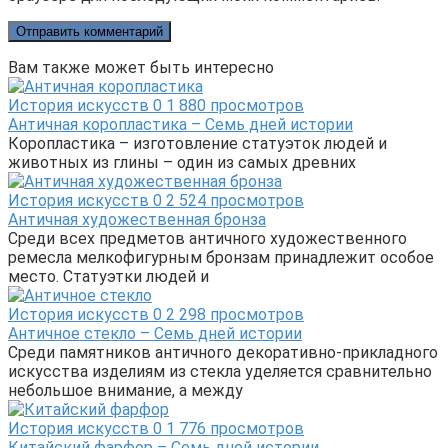
Вам также может быть интересно
История искусств
0
1 880 просмотров
Античная коропластика – Семь дней истории
Коропластика – изготовление статуэток людей и
животных из глины – один из самых древних
История искусств
0
2 524 просмотров
Античная художественная бронза
Среди всех предметов античного художественного
ремесла мелкофигурным бронзам принадлежит особое
место. Статуэтки людей и
История искусств
0
2 298 просмотров
Античное стекло – Семь дней истории
Среди памятников античного декоративно-прикладного
искусства изделиям из стекла уделяется сравнительно
небольшое внимание, а между
История искусств
0
1 776 просмотров
Китайский фарфор – Семь дней истории