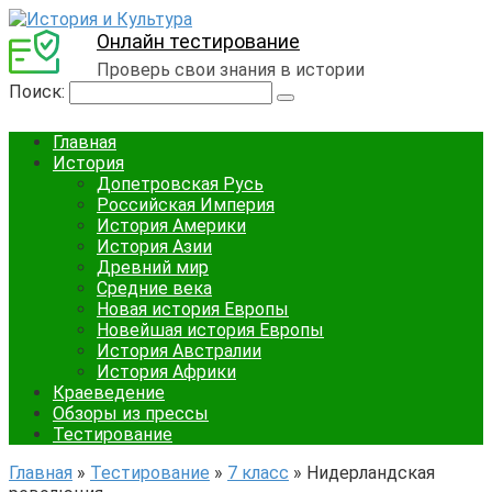
Онлайн тестирование
Проверь свои знания в истории
Поиск:
Главная
История
Допетровская Русь
Российская Империя
История Америки
История Азии
Древний мир
Средние века
Новая история Европы
Новейшая история Европы
История Австралии
История Африки
Краеведение
Обзоры из прессы
Тестирование
Главная
»
Тестирование
»
7 класс
»
Нидерландская