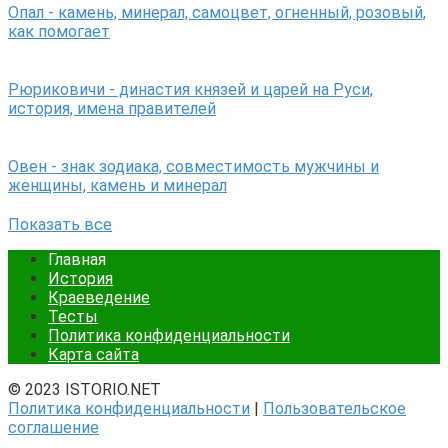
Опал - камень, минерал, самоцвет, огненный, розовый,
как помогает
Рюриковичи - династия князей и царей на Руси,
история, имена правителей
Овен - знак зодиака, совместимость мужчины и
женщины, камень и минерал
Показать все
Главная
История
Краеведение
Тесты
Политика конфиденциальности
Карта сайта
© 2023 ISTORIO.NET
Политика конфиденциальности
|
Пользовательское
соглашение