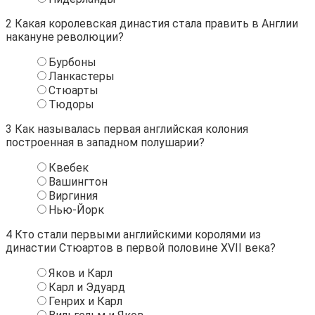
2
Какая королевская династия стала править в Англии
накануне революции?
Бурбоны
Ланкастеры
Стюарты
Тюдоры
3
Как называлась первая английская колония
построенная в западном полушарии?
Квебек
Вашингтон
Виргиния
Нью-Йорк
4
Кто стали первыми английскими королями из
династии Стюартов в первой половине XVII века?
Яков и Карл
Карл и Эдуард
Генрих и Карл