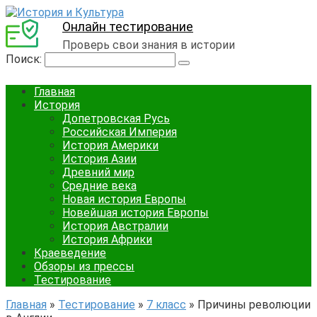
Онлайн тестирование
Проверь свои знания в истории
Поиск:
Главная
История
Допетровская Русь
Российская Империя
История Америки
История Азии
Древний мир
Средние века
Новая история Европы
Новейшая история Европы
История Австралии
История Африки
Краеведение
Обзоры из прессы
Тестирование
Главная
»
Тестирование
»
7 класс
»
Причины революции