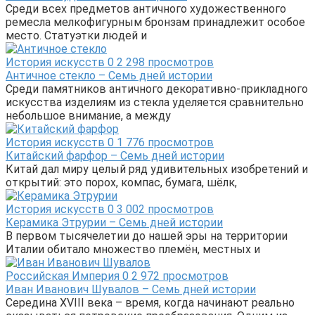
Среди всех предметов античного художественного
ремесла мелкофигурным бронзам принадлежит особое
место. Статуэтки людей и
История искусств
0
2 298 просмотров
Античное стекло – Семь дней истории
Среди памятников античного декоративно-прикладного
искусства изделиям из стекла уделяется сравнительно
небольшое внимание, а между
История искусств
0
1 776 просмотров
Китайский фарфор – Семь дней истории
Китай дал миру целый ряд удивительных изобретений и
открытий: это порох, компас, бумага, шёлк,
История искусств
0
3 002 просмотров
Керамика Этрурии – Семь дней истории
В первом тысячелетии до нашей эры на территории
Италии обитало множество племён, местных и
Российская Империя
0
2 972 просмотров
Иван Иванович Шувалов – Семь дней истории
Середина XVIII века – время, когда начинают реально