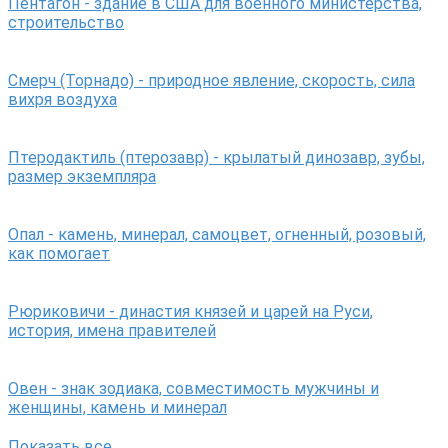
Пентагон - здание в США для военного министерства,
строительство
Смерч (Торнадо) - природное явление, скорость, сила
вихря воздуха
Птеродактиль (птерозавр) - крылатый динозавр, зубы,
размер экземпляра
Опал - камень, минерал, самоцвет, огненный, розовый,
как помогает
Рюриковичи - династия князей и царей на Руси,
история, имена правителей
Овен - знак зодиака, совместимость мужчины и
женщины, камень и минерал
Показать все