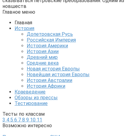
сказываться петровские преобразования. Одним из
новшеств
Главное меню
Главная
История
Допетровская Русь
Российская Империя
История Америки
История Азии
Древний мир
Средние века
Новая история Европы
Новейшая история Европы
История Австралии
История Африки
Краеведение
Обзоры из прессы
Тестирование
Тесты по классам
3
4
5
6
7
8
9
10
11
Возможно интересно