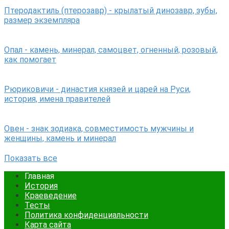
Птеродактиль (птерозавр) - крылатый динозавр, зубы,
размер экземпляра
Опал - камень, минерал, самоцвет, огненный, розовый,
как помогает
Рюриковичи - династия князей и царей на Руси,
история, имена правителей
Овен - знак зодиака, совместимость мужчины и
женщины, камень и минерал
Показать все
Главная
История
Краеведение
Тесты
Политика конфиденциальности
Карта сайта