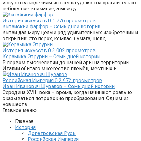
искусства изделиям из стекла уделяется сравнительно
небольшое внимание, а между
История искусств
0
1 776 просмотров
Китайский фарфор – Семь дней истории
Китай дал миру целый ряд удивительных изобретений и
открытий: это порох, компас, бумага, шёлк,
История искусств
0
3 002 просмотров
Керамика Этрурии – Семь дней истории
В первом тысячелетии до нашей эры на территории
Италии обитало множество племён, местных и
Российская Империя
0
2 972 просмотров
Иван Иванович Шувалов – Семь дней истории
Середина XVIII века – время, когда начинают реально
сказываться петровские преобразования. Одним из
новшеств
Главное меню
Главная
История
Допетровская Русь
Российская Империя