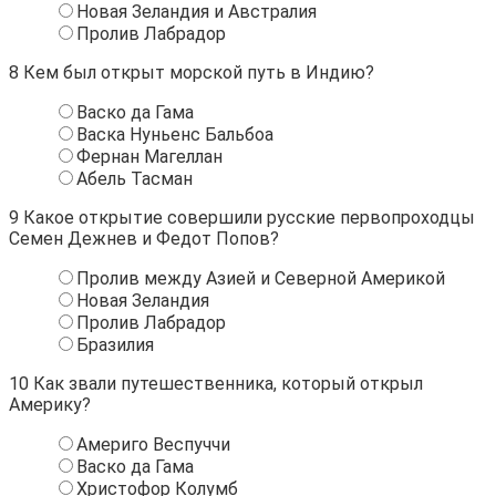
Новая Зеландия и Австралия
Пролив Лабрадор
8
Кем был открыт морской путь в Индию?
Васко да Гама
Васка Нуньенс Бальбоа
Фернан Магеллан
Абель Тасман
9
Какое открытие совершили русские первопроходцы
Семен Дежнев и Федот Попов?
Пролив между Азией и Северной Америкой
Новая Зеландия
Пролив Лабрадор
Бразилия
10
Как звали путешественника, который открыл
Америку?
Америго Веспуччи
Васко да Гама
Христофор Колумб