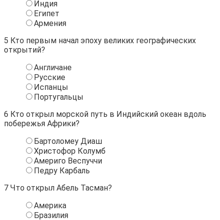
Индия
Египет
Армения
5
Кто первым начал эпоху великих географических
открытий?
Англичане
Русские
Испанцы
Португальцы
6
Кто открыл морской путь в Индийский океан вдоль
побережья Африки?
Бартоломеу Диаш
Христофор Колумб
Америго Веспуччи
Педру Карбаль
7
Что открыл Абель Тасман?
Америка
Бразилия