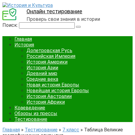
Онлайн тестирование
Проверь свои знания в истории
Поиск:
Главная
История
Допетровская Русь
Российская Империя
История Америки
История Азии
Древний мир
Средние века
Новая история Европы
Новейшая история Европы
История Австралии
История Африки
Краеведение
Обзоры из прессы
Тестирование
Главная
»
Тестирование
»
7 класс
»
Таблица Великие