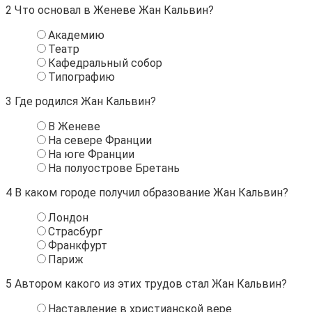
2
Что основал в Женеве Жан Кальвин?
Академию
Театр
Кафедральный собор
Типографию
3
Где родился Жан Кальвин?
В Женеве
На севере Франции
На юге Франции
На полуострове Бретань
4
В каком городе получил образование Жан Кальвин?
Лондон
Страсбург
Франкфурт
Париж
5
Автором какого из этих трудов стал Жан Кальвин?
Наставление в христианской вере