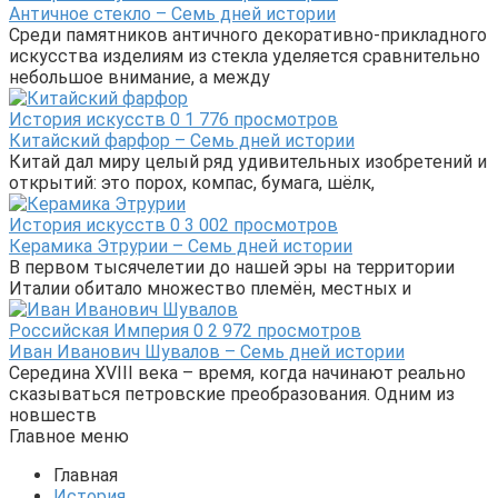
Античное стекло – Семь дней истории
Среди памятников античного декоративно-прикладного
искусства изделиям из стекла уделяется сравнительно
небольшое внимание, а между
История искусств
0
1 776 просмотров
Китайский фарфор – Семь дней истории
Китай дал миру целый ряд удивительных изобретений и
открытий: это порох, компас, бумага, шёлк,
История искусств
0
3 002 просмотров
Керамика Этрурии – Семь дней истории
В первом тысячелетии до нашей эры на территории
Италии обитало множество племён, местных и
Российская Империя
0
2 972 просмотров
Иван Иванович Шувалов – Семь дней истории
Середина XVIII века – время, когда начинают реально
сказываться петровские преобразования. Одним из
новшеств
Главное меню
Главная
История