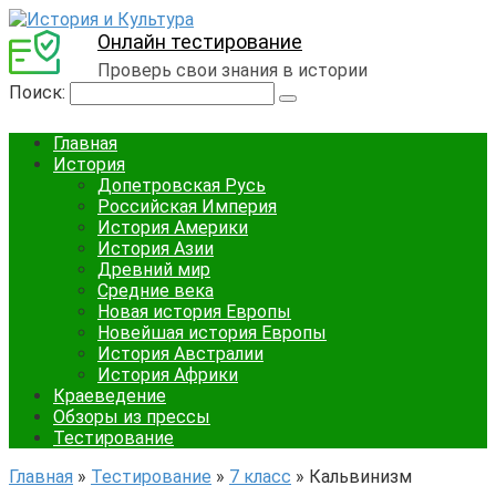
Онлайн тестирование
Проверь свои знания в истории
Поиск:
Главная
История
Допетровская Русь
Российская Империя
История Америки
История Азии
Древний мир
Средние века
Новая история Европы
Новейшая история Европы
История Австралии
История Африки
Краеведение
Обзоры из прессы
Тестирование
Главная
»
Тестирование
»
7 класс
»
Кальвинизм