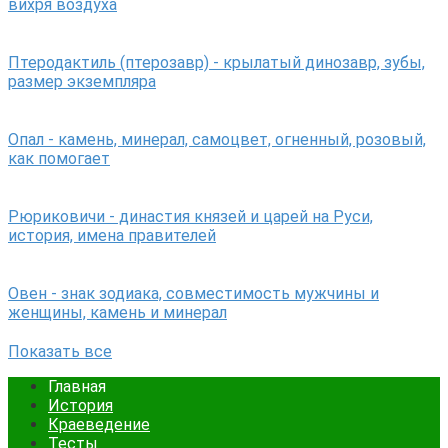
вихря воздуха
Птеродактиль (птерозавр) - крылатый динозавр, зубы,
размер экземпляра
Опал - камень, минерал, самоцвет, огненный, розовый,
как помогает
Рюриковичи - династия князей и царей на Руси,
история, имена правителей
Овен - знак зодиака, совместимость мужчины и
женщины, камень и минерал
Показать все
Главная
История
Краеведение
Тесты