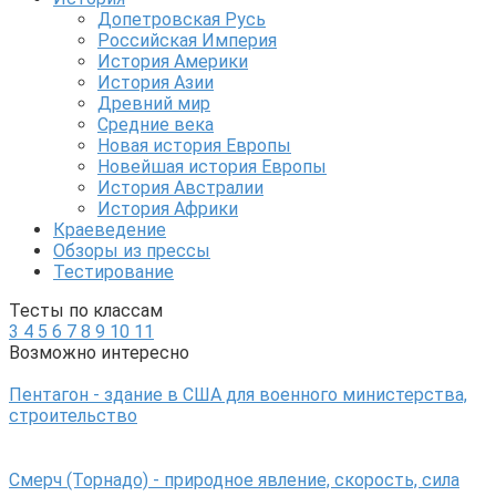
Допетровская Русь
Российская Империя
История Америки
История Азии
Древний мир
Средние века
Новая история Европы
Новейшая история Европы
История Австралии
История Африки
Краеведение
Обзоры из прессы
Тестирование
Тесты по классам
3
4
5
6
7
8
9
10
11
Возможно интересно
Пентагон - здание в США для военного министерства,
строительство
Смерч (Торнадо) - природное явление, скорость, сила