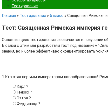
Обзоры из прессы
Тестирование
Главная
»
Тестирование
»
6 класс
»
Священная Римская и
Тест: Священная Римская империя г
Основная цель тестирования заключается в получении о
В связи с этим мы разработали тест под названием "Свя
знания, но и более эффективно сконцентрировать усили
1
Кто стал первым императором новообразованной Рим
Карл ?
Генрих ?
Оттон ?
Фердинанд ?