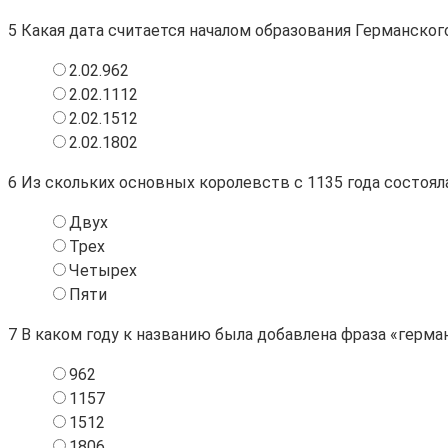
5
Какая дата считается началом образования Германског
2.02.962
2.02.1112
2.02.1512
2.02.1802
6
Из скольких основных королевств с 1135 года состоял
Двух
Трех
Четырех
Пяти
7
В каком году к названию была добавлена фраза «герма
962
1157
1512
1806