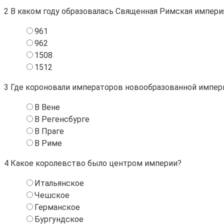
2
В каком году образовалась Священная Римская импери
961
962
1508
1512
3
Где короновали императоров новообразованной импер
В Вене
В Регенсбурге
В Праге
В Риме
4
Какое королевство было центром империи?
Итальянское
Чешское
Германское
Бургундское