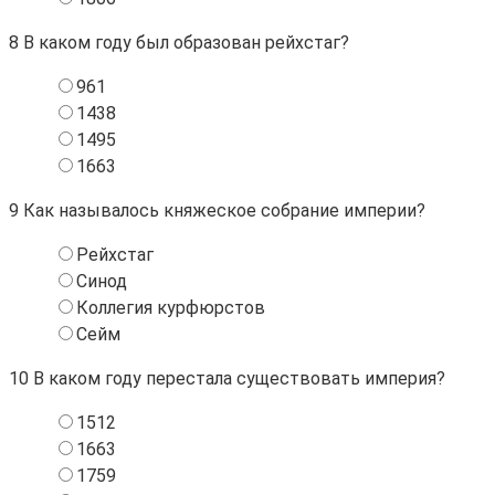
8
В каком году был образован рейхстаг?
961
1438
1495
1663
9
Как называлось княжеское собрание империи?
Рейхстаг
Синод
Коллегия курфюрстов
Сейм
10
В каком году перестала существовать империя?
1512
1663
1759