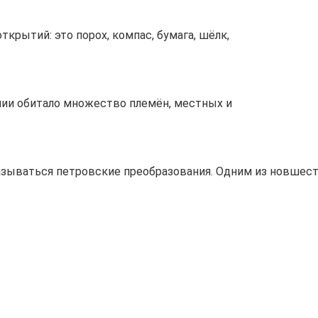
крытий: это порох, компас, бумага, шёлк,
лии обитало множество племён, местных и
сказываться петровские преобразования. Одним из новшес