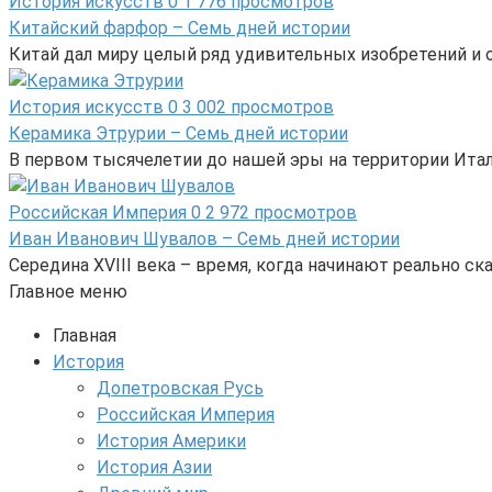
История искусств
0
1 776 просмотров
Китайский фарфор – Семь дней истории
Китай дал миру целый ряд удивительных изобретений и от
История искусств
0
3 002 просмотров
Керамика Этрурии – Семь дней истории
В первом тысячелетии до нашей эры на территории Ита
Российская Империя
0
2 972 просмотров
Иван Иванович Шувалов – Семь дней истории
Середина XVIII века – время, когда начинают реально 
Главное меню
Главная
История
Допетровская Русь
Российская Империя
История Америки
История Азии