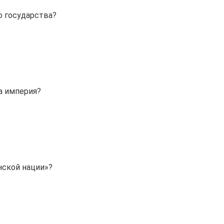
о государства?
а империя?
нской нации»?