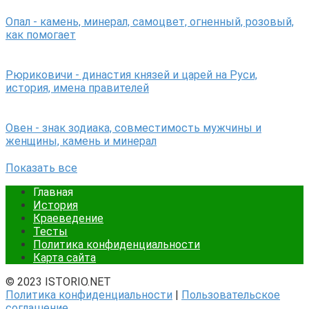
Опал - камень, минерал, самоцвет, огненный, розовый,
как помогает
Рюриковичи - династия князей и царей на Руси,
история, имена правителей
Овен - знак зодиака, совместимость мужчины и
женщины, камень и минерал
Показать все
Главная
История
Краеведение
Тесты
Политика конфиденциальности
Карта сайта
© 2023 ISTORIO.NET
Политика конфиденциальности
|
Пользовательское
соглашение