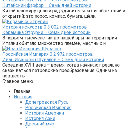
Китайский фарфор – Семь дней истории
Китай дал миру целый ряд удивительных изобретений и
открытий: это порох, компас, бумага, шёлк,
История искусств
0
3 002 просмотров
Керамика Этрурии – Семь дней истории
В первом тысячелетии до нашей эры на территории
Италии обитало множество племён, местных и
Российская Империя
0
2 972 просмотров
Иван Иванович Шувалов – Семь дней истории
Середина XVIII века – время, когда начинают реально
сказываться петровские преобразования. Одним из
новшеств
Главное меню
Главная
История
Допетровская Русь
Российская Империя
История Америки
История Азии
Древний мир