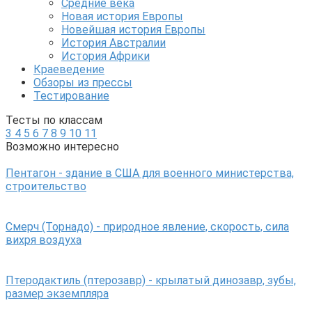
Средние века
Новая история Европы
Новейшая история Европы
История Австралии
История Африки
Краеведение
Обзоры из прессы
Тестирование
Тесты по классам
3
4
5
6
7
8
9
10
11
Возможно интересно
Пентагон - здание в США для военного министерства,
строительство
Смерч (Торнадо) - природное явление, скорость, сила
вихря воздуха
Птеродактиль (птерозавр) - крылатый динозавр, зубы,
размер экземпляра