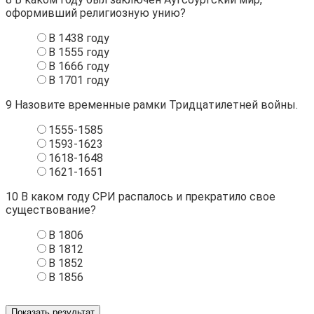
оформивший религиозную унию?
В 1438 году
В 1555 году
В 1666 году
В 1701 году
9
Назовите временные рамки Тридцатилетней войны.
1555-1585
1593-1623
1618-1648
1621-1651
10
В каком году СРИ распалось и прекратило свое
существование?
В 1806
В 1812
В 1852
В 1856
Показать результат