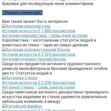
браузере для последующих моих комментариев.
Вам также может быть интересно
История искусств
0
1 880 просмотров
Античная коропластика – Семь дней истории
Коропластика – изготовление статуэток людей и
животных из глины – один из самых древних
История искусств
0
2 524 просмотров
Античная художественная бронза
Среди всех предметов античного художественного
ремесла мелкофигурным бронзам принадлежит особое
место. Статуэтки людей и
История искусств
0
2 298 просмотров
Античное стекло – Семь дней истории
Среди памятников античного декоративно-прикладного
искусства изделиям из стекла уделяется сравнительно
небольшое внимание, а между
История искусств
0
1 776 просмотров