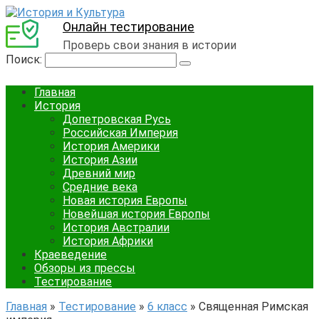
Онлайн тестирование
Проверь свои знания в истории
Поиск:
Главная
История
Допетровская Русь
Российская Империя
История Америки
История Азии
Древний мир
Средние века
Новая история Европы
Новейшая история Европы
История Австралии
История Африки
Краеведение
Обзоры из прессы
Тестирование
Главная
»
Тестирование
»
6 класс
»
Священная Римская