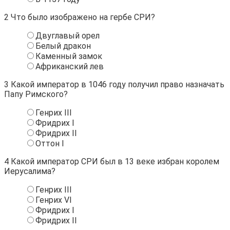
2
Что было изображено на гербе СРИ?
Двуглавый орел
Белый дракон
Каменный замок
Африканский лев
3
Какой император в 1046 году получил право назначать
Папу Римского?
Генрих III
Фридрих I
Фридрих II
Оттон I
4
Какой император СРИ был в 13 веке избран королем
Иерусалима?
Генрих III
Генрих VI
Фридрих I
Фридрих II