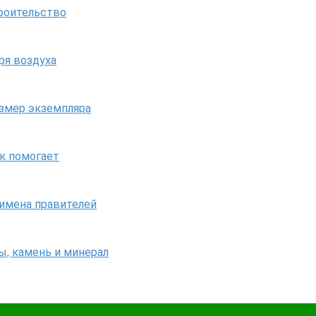
троительство
ря воздуха
азмер экземпляра
ак помогает
 имена правителей
ы, камень и минерал