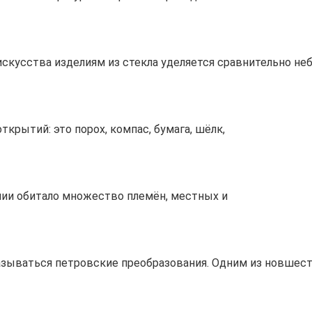
скусства изделиям из стекла уделяется сравнительно не
крытий: это порох, компас, бумага, шёлк,
лии обитало множество племён, местных и
сказываться петровские преобразования. Одним из новшес