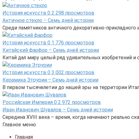
История искусств
0
2 298 просмотров
Античное стекло – Семь дней истории
Среди памятников античного декоративно-прикладного и
История искусств
0
1 776 просмотров
Китайский фарфор – Семь дней истории
Китай дал миру целый ряд удивительных изобретений и от
История искусств
0
3 002 просмотров
Керамика Этрурии – Семь дней истории
В первом тысячелетии до нашей эры на территории Ита
Российская Империя
0
2 972 просмотров
Иван Иванович Шувалов – Семь дней истории
Середина XVIII века – время, когда начинают реально 
Главное меню
Главная