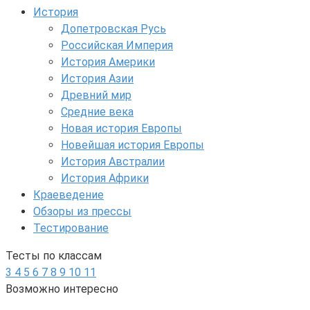
История
Допетровская Русь
Российская Империя
История Америки
История Азии
Древний мир
Средние века
Новая история Европы
Новейшая история Европы
История Австралии
История Африки
Краеведение
Обзоры из прессы
Тестирование
Тесты по классам
3
4
5
6
7
8
9
10
11
Возможно интересно