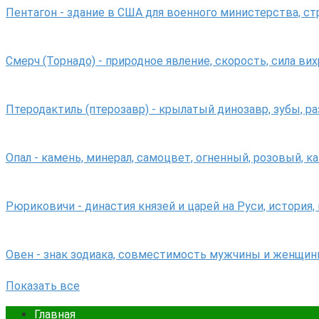
Пентагон - здание в США для военного министерства, с
Смерч (Торнадо) - природное явление, скорость, сила вих
Птеродактиль (птерозавр) - крылатый динозавр, зубы, р
Опал - камень, минерал, самоцвет, огненный, розовый, к
Рюриковичи - династия князей и царей на Руси, история,
Овен - знак зодиака, совместимость мужчины и женщин
Показать все
Главная