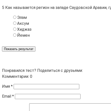
5
Как называется регион на западе Саудовской Аравии, г
Элам
Аксум
Хиджаз
Йемен
Показать результат
Понравился тест? Поделиться с друзьями:
Комментарии: 0
Имя
*
Email
*