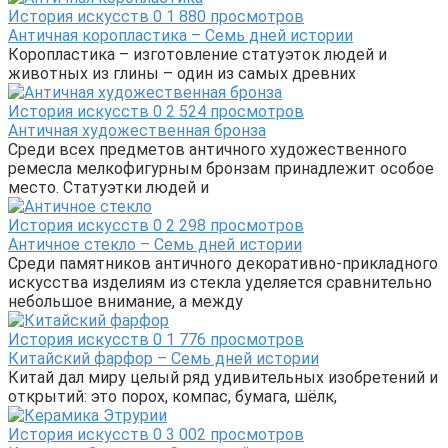
История искусств
0
1 880 просмотров
Античная коропластика – Семь дней истории
Коропластика – изготовление статуэток людей и
животных из глины – один из самых древних
История искусств
0
2 524 просмотров
Античная художественная бронза
Среди всех предметов античного художественного
ремесла мелкофигурным бронзам принадлежит особое
место. Статуэтки людей и
История искусств
0
2 298 просмотров
Античное стекло – Семь дней истории
Среди памятников античного декоративно-прикладного
искусства изделиям из стекла уделяется сравнительно
небольшое внимание, а между
История искусств
0
1 776 просмотров
Китайский фарфор – Семь дней истории
Китай дал миру целый ряд удивительных изобретений и
открытий: это порох, компас, бумага, шёлк,
История искусств
0
3 002 просмотров