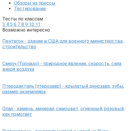
Обзоры из прессы
Тестирование
Тесты по классам
3
4
5
6
7
8
9
10
11
Возможно интересно
Пентагон - здание в США для военного министерства,
строительство
Смерч (Торнадо) - природное явление, скорость, сила
вихря воздуха
Птеродактиль (птерозавр) - крылатый динозавр, зубы,
размер экземпляра
Опал - камень, минерал, самоцвет, огненный, розовый,
как помогает