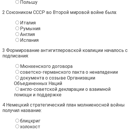
Польшу
2
Союзником СССР во Второй мировой войне была:
Италия
Румыния
Англия
Испания
3
Формирование антигитлеровской коалиции началось с
подписания:
Мюнхенского договора
советско-германского пакта о ненападении
документа о созыве Организации
Объединенных Наций
англо-советской декларации о взаимной
помощи и поддержке
4
Немецкий стратегический план молниеносной войны
получил название:
блицкриг
холокост