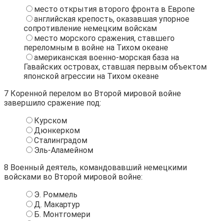
место открытия второго фронта в Европе
английская крепость, оказавшая упорное
сопротивление немецким войскам
место морского сражения, ставшего
переломным в войне на Тихом океане
американская военно-морская база на
Гавайских островах, ставшая первым объектом
японской агрессии на Тихом океане
7
Коренной перелом во Второй мировой войне
завершило сражение под:
Курском
Дюнкерком
Сталинградом
Эль-Аламейном
8
Военный деятель, командовавший немецкими
войсками во Второй мировой войне:
Э. Роммель
Д. Макартур
Б. Монтгомери