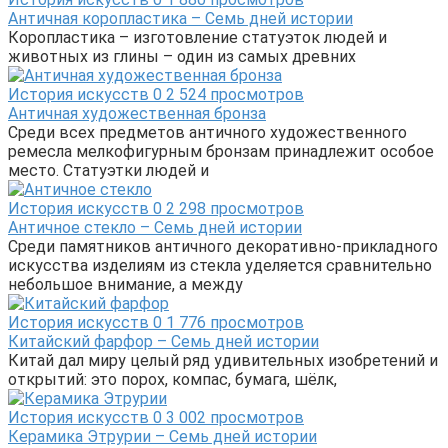
Античная коропластика – Семь дней истории
Коропластика – изготовление статуэток людей и
животных из глины – один из самых древних
История искусств
0
2 524 просмотров
Античная художественная бронза
Среди всех предметов античного художественного
ремесла мелкофигурным бронзам принадлежит особое
место. Статуэтки людей и
История искусств
0
2 298 просмотров
Античное стекло – Семь дней истории
Среди памятников античного декоративно-прикладного
искусства изделиям из стекла уделяется сравнительно
небольшое внимание, а между
История искусств
0
1 776 просмотров
Китайский фарфор – Семь дней истории
Китай дал миру целый ряд удивительных изобретений и
открытий: это порох, компас, бумага, шёлк,
История искусств
0
3 002 просмотров
Керамика Этрурии – Семь дней истории