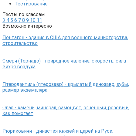
Тестирование
Тесты по классам
3
4
5
6
7
8
9
10
11
Возможно интересно
Пентагон - здание в США для военного министерства,
строительство
Смерч (Торнадо) - природное явление, скорость, сила
вихря воздуха
Птеродактиль (птерозавр) - крылатый динозавр, зубы,
размер экземпляра
Опал - камень, минерал, самоцвет, огненный, розовый,
как помогает
Рюриковичи - династия князей и царей на Руси,