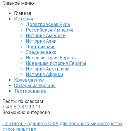
Главное меню
Главная
История
Допетровская Русь
Российская Империя
История Америки
История Азии
Древний мир
Средние века
Новая история Европы
Новейшая история Европы
История Австралии
История Африки
Краеведение
Обзоры из прессы
Тестирование
Тесты по классам
3
4
5
6
7
8
9
10
11
Возможно интересно
Пентагон - здание в США для военного министерства,
строительство