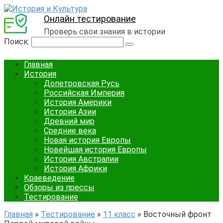
Онлайн тестирование
Проверь свои знания в истории
Поиск:
Главная
История
Допетровская Русь
Российская Империя
История Америки
История Азии
Древний мир
Средние века
Новая история Европы
Новейшая история Европы
История Австралии
История Африки
Краеведение
Обзоры из прессы
Тестирование
Главная
»
Тестирование
»
11 класс
»
Восточный фронт