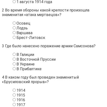
1 августа 1914 года
2
Во время обороны какой крепости произошла
знаменитая «атака мертвецов»?
Осовец
Лодзь
Варшава
Брест-Литовск
3
Где было нанесено поражение армии Самсонова?
В Галиции
В Восточной Пруссии
В Украине
В Прибалтике
4
В каком году был проведен знаменитый
«Брусиловский прорыв»?
1914
1915
1916
1917