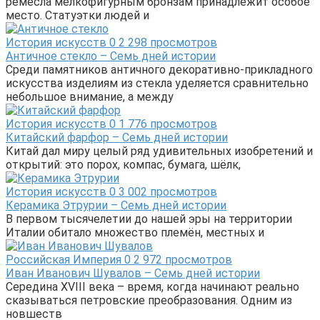
ремесла мелкофигурным бронзам принадлежит особое
место. Статуэтки людей и
История искусств
0
2 298 просмотров
Античное стекло – Семь дней истории
Среди памятников античного декоративно-прикладного
искусства изделиям из стекла уделяется сравнительно
небольшое внимание, а между
История искусств
0
1 776 просмотров
Китайский фарфор – Семь дней истории
Китай дал миру целый ряд удивительных изобретений и
открытий: это порох, компас, бумага, шёлк,
История искусств
0
3 002 просмотров
Керамика Этрурии – Семь дней истории
В первом тысячелетии до нашей эры на территории
Италии обитало множество племён, местных и
Российская Империя
0
2 972 просмотров
Иван Иванович Шувалов – Семь дней истории
Середина XVIII века – время, когда начинают реально
сказываться петровские преобразования. Одним из
новшеств