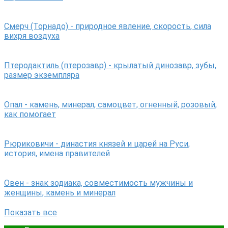
Смерч (Торнадо) - природное явление, скорость, сила
вихря воздуха
Птеродактиль (птерозавр) - крылатый динозавр, зубы,
размер экземпляра
Опал - камень, минерал, самоцвет, огненный, розовый,
как помогает
Рюриковичи - династия князей и царей на Руси,
история, имена правителей
Овен - знак зодиака, совместимость мужчины и
женщины, камень и минерал
Показать все