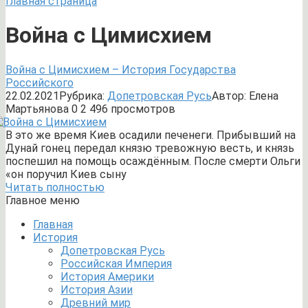
Главная страница
Война с Цимисхием
Война с Цимисхием – История Государства
Российского
22.02.2021
Рубрика:
Допетровская Русь
Автор:
Елена
Мартьянова
0
2 496 просмотров
В это же время Киев осадили печенеги. Прибывший на
Дунай гонец передал князю тревожную весть, и князь
поспешил на помощь осаждённым. После смерти Ольги
«он поручил Киев сыну
Читать полностью
Главное меню
Главная
История
Допетровская Русь
Российская Империя
История Америки
История Азии
Древний мир