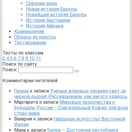
Средние века
Новая история Европы
Новейшая история Европы
История Австралии
История Африки
Краеведение
Обзоры из прессы
Тестирование
Тесты по классам
3
4
5
6
7
8
9
10
11
Поиск по сайту
Поиск:
Комментарии читателей
Галина
к записи
Ученые впервые уловили свет за
черной дырой! Рассказываем, как им это удалось
Маргарита
к записи
Мировые пророчества о
будущем: Россия – Спасительный Ковчег для всех
стран мира
Валерия
к записи
Народное искусство Восточной
Индии
Мила
к записи
Белёв – Достояние республики