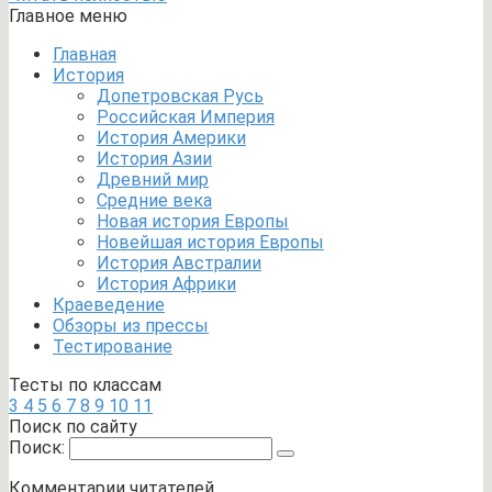
Главное меню
Главная
История
Допетровская Русь
Российская Империя
История Америки
История Азии
Древний мир
Средние века
Новая история Европы
Новейшая история Европы
История Австралии
История Африки
Краеведение
Обзоры из прессы
Тестирование
Тесты по классам
3
4
5
6
7
8
9
10
11
Поиск по сайту
Поиск:
Комментарии читателей