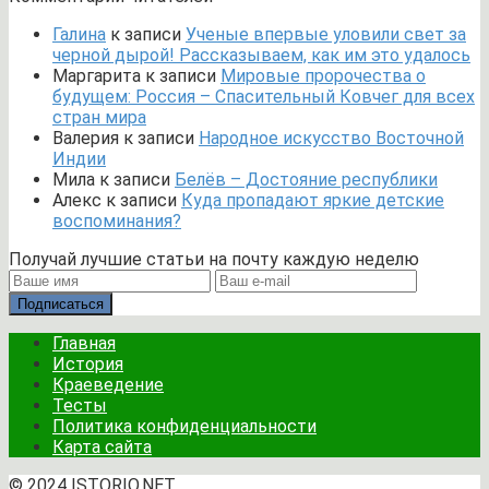
Галина
к записи
Ученые впервые уловили свет за
черной дырой! Рассказываем, как им это удалось
Маргарита
к записи
Мировые пророчества о
будущем: Россия – Спасительный Ковчег для всех
стран мира
Валерия
к записи
Народное искусство Восточной
Индии
Мила
к записи
Белёв – Достояние республики
Алекс
к записи
Куда пропадают яркие детские
воспоминания?
Получай лучшие статьи на почту каждую неделю
Подписаться
Главная
История
Краеведение
Тесты
Политика конфиденциальности
Карта сайта
© 2024 ISTORIO.NET