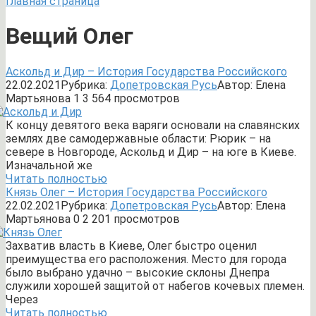
Главная страница
Вещий Олег
Аскольд и Дир – История Государства Российского
22.02.2021
Рубрика:
Допетровская Русь
Автор:
Елена
Мартьянова
1
3 564 просмотров
К концу девятого века варяги основали на славянских
землях две самодержавные области: Рюрик – на
севере в Новгороде, Аскольд и Дир – на юге в Киеве.
Изначальной же
Читать полностью
Князь Олег – История Государства Российского
22.02.2021
Рубрика:
Допетровская Русь
Автор:
Елена
Мартьянова
0
2 201 просмотров
Захватив власть в Киеве, Олег быстро оценил
преимущества его расположения. Место для города
было выбрано удачно – высокие склоны Днепра
служили хорошей защитой от набегов кочевых племен.
Через
Читать полностью