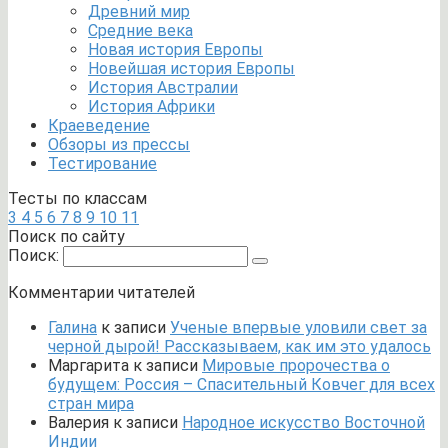
Древний мир
Средние века
Новая история Европы
Новейшая история Европы
История Австралии
История Африки
Краеведение
Обзоры из прессы
Тестирование
Тесты по классам
3
4
5
6
7
8
9
10
11
Поиск по сайту
Поиск:
Комментарии читателей
Галина
к записи
Ученые впервые уловили свет за
черной дырой! Рассказываем, как им это удалось
Маргарита
к записи
Мировые пророчества о
будущем: Россия – Спасительный Ковчег для всех
стран мира
Валерия
к записи
Народное искусство Восточной
Индии