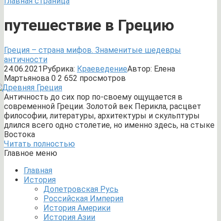
Главная страница
путешествие в Грецию
Греция – страна мифов. Знаменитые шедевры
античности
24.06.2021
Рубрика:
Краеведение
Автор:
Елена
Мартьянова
0
2 652 просмотров
Античность до сих пор по-своему ощущается в
современной Греции. Золотой век Перикла, расцвет
философии, литературы, архитектуры и скульптуры
длился всего одно столетие, но именно здесь, на стыке
Востока
Читать полностью
Главное меню
Главная
История
Допетровская Русь
Российская Империя
История Америки
История Азии