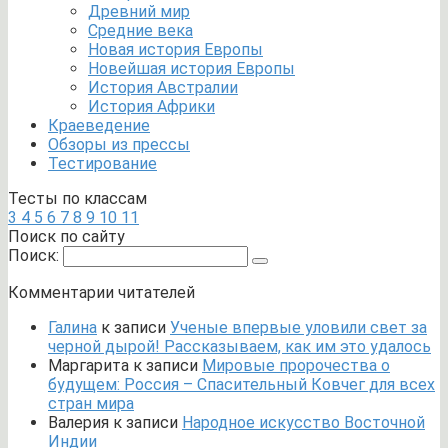
Древний мир
Средние века
Новая история Европы
Новейшая история Европы
История Австралии
История Африки
Краеведение
Обзоры из прессы
Тестирование
Тесты по классам
3
4
5
6
7
8
9
10
11
Поиск по сайту
Поиск:
Комментарии читателей
Галина
к записи
Ученые впервые уловили свет за
черной дырой! Рассказываем, как им это удалось
Маргарита
к записи
Мировые пророчества о
будущем: Россия – Спасительный Ковчег для всех
стран мира
Валерия
к записи
Народное искусство Восточной
Индии