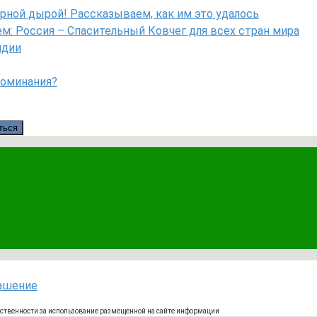
рной дырой! Рассказываем, как им это удалось
: Россия – Спасительный Ковчег для всех стран мира
ндии
поминания?
ться
лашение
тственности за использование размещенной на сайте информации