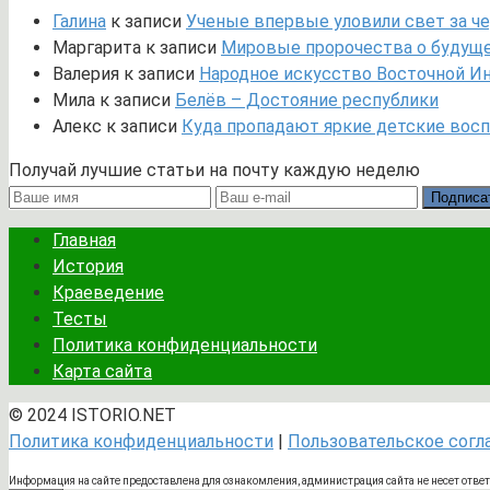
Галина
к записи
Ученые впервые уловили свет за че
Маргарита
к записи
Мировые пророчества о будущем
Валерия
к записи
Народное искусство Восточной И
Мила
к записи
Белёв – Достояние республики
Алекс
к записи
Куда пропадают яркие детские вос
Получай лучшие статьи на почту каждую неделю
Подписа
Главная
История
Краеведение
Тесты
Политика конфиденциальности
Карта сайта
© 2024 ISTORIO.NET
Политика конфиденциальности
|
Пользовательское сог
Информация на сайте предоставлена для ознакомления, администрация сайта не несет отве