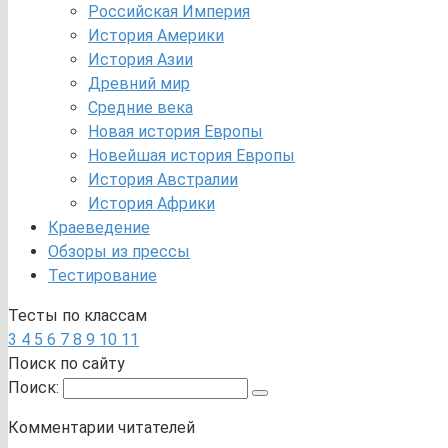
Российская Империя
История Америки
История Азии
Древний мир
Средние века
Новая история Европы
Новейшая история Европы
История Австралии
История Африки
Краеведение
Обзоры из прессы
Тестирование
Тесты по классам
3
4
5
6
7
8
9
10
11
Поиск по сайту
Поиск:
Комментарии читателей