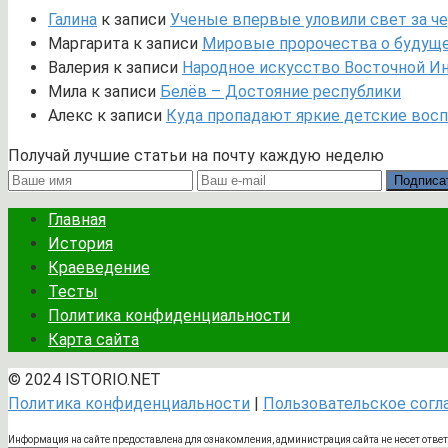
Галина
к записи
Ученые впервые уловили свет за че
Маргарита
к записи
Мировые пророчества о будущем
Валерия
к записи
Народное искусство Восточной И
Мила
к записи
Белёв – Достояние республики
Алекс
к записи
Куда пропадают яркие детские вос
Получай лучшие статьи на почту каждую неделю
Подписа
Главная
История
Краеведение
Тесты
Политика конфиденциальности
Карта сайта
© 2024 ISTORIO.NET
Политика конфиденциальности
|
Пользовательское сог
Информация на сайте предоставлена для ознакомления, администрация сайта не несет отве