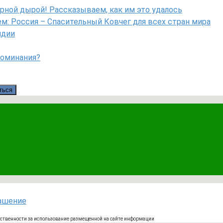
рной дырой! Рассказываем, как им это удалось
: Россия – Спасительный Ковчег для всех стран мира
ндии
поминания?
ться
лашение
тственности за использование размещенной на сайте информации