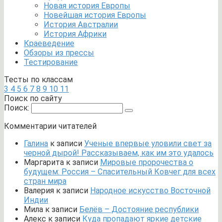
Новая история Европы
Новейшая история Европы
История Австралии
История Африки
Краеведение
Обзоры из прессы
Тестирование
Тесты по классам
3
4
5
6
7
8
9
10
11
Поиск по сайту
Поиск:
Комментарии читателей
Галина
к записи
Ученые впервые уловили свет за
черной дырой! Рассказываем, как им это удалось
Маргарита
к записи
Мировые пророчества о
будущем: Россия – Спасительный Ковчег для всех
стран мира
Валерия
к записи
Народное искусство Восточной
Индии
Мила
к записи
Белёв – Достояние республики
Алекс
к записи
Куда пропадают яркие детские