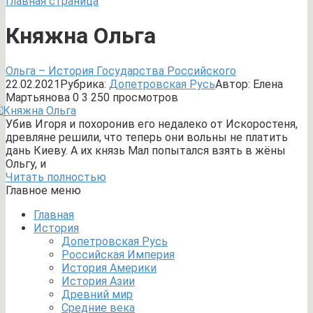
Главная страница
Княжна Ольга
Ольга – История Государства Российского
22.02.2021
Рубрика:
Допетровская Русь
Автор:
Елена
Мартьянова
0
3 250 просмотров
Убив Игоря и похоронив его недалеко от Искоростеня,
древляне решили, что теперь они вольны не платить
дань Киеву. А их князь Мал попытался взять в жёны
Ольгу, и
Читать полностью
Главное меню
Главная
История
Допетровская Русь
Российская Империя
История Америки
История Азии
Древний мир
Средние века