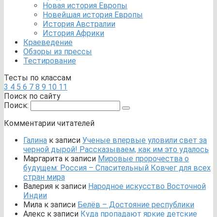
Новая история Европы
Новейшая история Европы
История Австралии
История Африки
Краеведение
Обзоры из прессы
Тестирование
Тесты по классам
3
4
5
6
7
8
9
10
11
Поиск по сайту
Поиск:
Комментарии читателей
Галина
к записи
Ученые впервые уловили свет за
черной дырой! Рассказываем, как им это удалось
Маргарита
к записи
Мировые пророчества о
будущем: Россия – Спасительный Ковчег для всех
стран мира
Валерия
к записи
Народное искусство Восточной
Индии
Мила
к записи
Белёв – Достояние республики
Алекс
к записи
Куда пропадают яркие детские