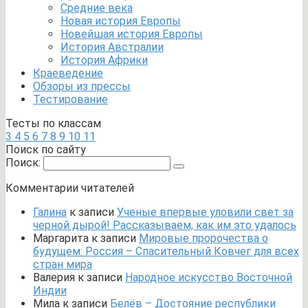
Средние века
Новая история Европы
Новейшая история Европы
История Австралии
История Африки
Краеведение
Обзоры из прессы
Тестирование
Тесты по классам
3
4
5
6
7
8
9
10
11
Поиск по сайту
Поиск:
Комментарии читателей
Галина
к записи
Ученые впервые уловили свет за
черной дырой! Рассказываем, как им это удалось
Маргарита
к записи
Мировые пророчества о
будущем: Россия – Спасительный Ковчег для всех
стран мира
Валерия
к записи
Народное искусство Восточной
Индии
Мила
к записи
Белёв – Достояние республики