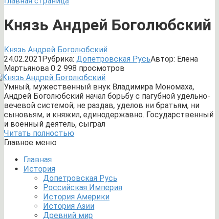
Главная страница
Князь Андрей Боголюбский
Князь Андрей Боголюбский
24.02.2021
Рубрика:
Допетровская Русь
Автор:
Елена
Мартьянова
0
2 998 просмотров
Умный, мужественный внук Владимира Мономаха,
Андрей Боголюбский начал борьбу с пагубной удельно-
вечевой системой; не раздав, уделов ни братьям, ни
сыновьям, и княжил, единодержавно. Государственный
и военный деятель, сыграл
Читать полностью
Главное меню
Главная
История
Допетровская Русь
Российская Империя
История Америки
История Азии
Древний мир