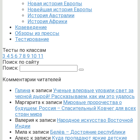
Новая история Европы
Новейшая история Европы
История Австралии
История Африки
Краеведение
Обзоры из прессы
Тестирование
Тесты по классам
3
4
5
6
7
8
9
10
11
Поиск по сайту
Поиск:
Комментарии читателей
Галина
к записи
Ученые впервые уловили свет за
черной дырой! Рассказываем, как им это удалось
Маргарита
к записи
Мировые пророчества о
будущем: Россия – Спасительный Ковчег для всех
стран мира
Валерия
к записи
Народное искусство Восточной
Индии
Мила
к записи
Белёв – Достояние республики
Алекс
к записи
Куда пропадают яркие детские