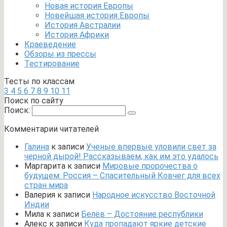
Новая история Европы
Новейшая история Европы
История Австралии
История Африки
Краеведение
Обзоры из прессы
Тестирование
Тесты по классам
3
4
5
6
7
8
9
10
11
Поиск по сайту
Поиск:
Комментарии читателей
Галина
к записи
Ученые впервые уловили свет за
черной дырой! Рассказываем, как им это удалось
Маргарита
к записи
Мировые пророчества о
будущем: Россия – Спасительный Ковчег для всех
стран мира
Валерия
к записи
Народное искусство Восточной
Индии
Мила
к записи
Белёв – Достояние республики
Алекс
к записи
Куда пропадают яркие детские