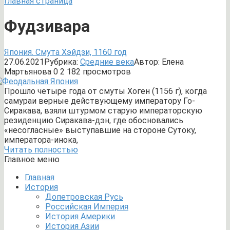
Главная страница
Фудзивара
Япония. Смута Хэйдзи, 1160 год
27.06.2021
Рубрика:
Средние века
Автор:
Елена
Мартьянова
0
2 182 просмотров
Прошло четыре года от смуты Хоген (1156 г), когда
самураи верные действующему императору Го-
Сиракава, взяли штурмом старую императорскую
резиденцию Сиракава-дэн, где обосновались
«несогласные» выступавшие на стороне Сутоку,
императора-инока,
Читать полностью
Главное меню
Главная
История
Допетровская Русь
Российская Империя
История Америки
История Азии