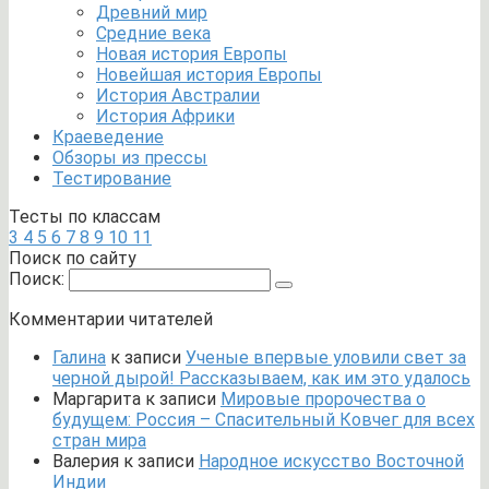
Древний мир
Средние века
Новая история Европы
Новейшая история Европы
История Австралии
История Африки
Краеведение
Обзоры из прессы
Тестирование
Тесты по классам
3
4
5
6
7
8
9
10
11
Поиск по сайту
Поиск:
Комментарии читателей
Галина
к записи
Ученые впервые уловили свет за
черной дырой! Рассказываем, как им это удалось
Маргарита
к записи
Мировые пророчества о
будущем: Россия – Спасительный Ковчег для всех
стран мира
Валерия
к записи
Народное искусство Восточной
Индии