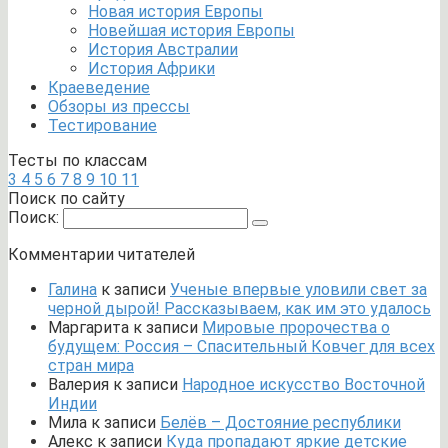
Новая история Европы
Новейшая история Европы
История Австралии
История Африки
Краеведение
Обзоры из прессы
Тестирование
Тесты по классам
3
4
5
6
7
8
9
10
11
Поиск по сайту
Поиск:
Комментарии читателей
Галина
к записи
Ученые впервые уловили свет за
черной дырой! Рассказываем, как им это удалось
Маргарита
к записи
Мировые пророчества о
будущем: Россия – Спасительный Ковчег для всех
стран мира
Валерия
к записи
Народное искусство Восточной
Индии
Мила
к записи
Белёв – Достояние республики
Алекс
к записи
Куда пропадают яркие детские