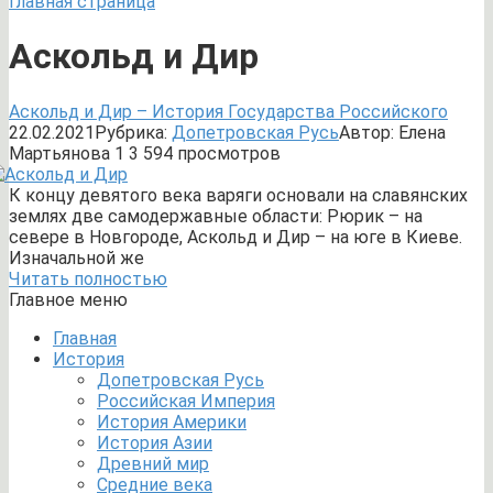
Главная страница
Аскольд и Дир
Аскольд и Дир – История Государства Российского
22.02.2021
Рубрика:
Допетровская Русь
Автор:
Елена
Мартьянова
1
3 594 просмотров
К концу девятого века варяги основали на славянских
землях две самодержавные области: Рюрик – на
севере в Новгороде, Аскольд и Дир – на юге в Киеве.
Изначальной же
Читать полностью
Главное меню
Главная
История
Допетровская Русь
Российская Империя
История Америки
История Азии
Древний мир
Средние века