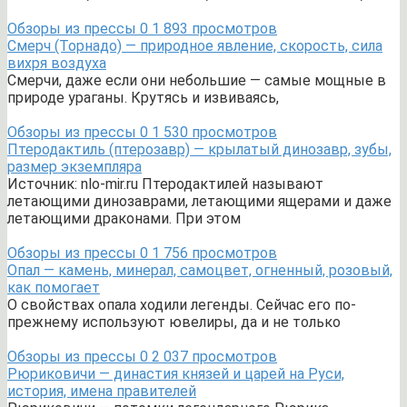
Обзоры из прессы
0
1 893 просмотров
Смерч (Торнадо) — природное явление, скорость, сила
вихря воздуха
Смерчи, даже если они небольшие — самые мощные в
природе ураганы. Крутясь и извиваясь,
Обзоры из прессы
0
1 530 просмотров
Птеродактиль (птерозавр) — крылатый динозавр, зубы,
размер экземпляра
Источник: nlo-mir.ru Птеродактилей называют
летающими динозаврами, летающими ящерами и даже
летающими драконами. При этом
Обзоры из прессы
0
1 756 просмотров
Опал — камень, минерал, самоцвет, огненный, розовый,
как помогает
О свойствах опала ходили легенды. Сейчас его по-
прежнему используют ювелиры, да и не только
Обзоры из прессы
0
2 037 просмотров
Рюриковичи — династия князей и царей на Руси,
история, имена правителей