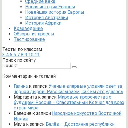
Средние века
Новая история Европы
Новейшая история Европы
История Австралии
История Африки
Краеведение
Обзоры из прессы
Тестирование
Тесты по классам
3
4
5
6
7
8
9
10
11
Поиск по сайту
Поиск:
Комментарии читателей
Галина
к записи
Ученые впервые уловили свет за
черной дырой! Рассказываем, как им это удалось
Маргарита
к записи
Мировые пророчества о
будущем: Россия – Спасительный Ковчег для всех
стран мира
Валерия
к записи
Народное искусство Восточной
Индии
Мила
к записи
Белёв – Достояние республики