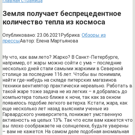
Главная страница
Земля получает беспрецедентное
количество тепла из космоса
Опубликовано:
23.06.2021
Рубрика:
Обзоры из
прессы
Автор:
Елена Мартьянова
Ну что, как вам лето? Жарко? В Санкт-Петербурге,
например, от жары можно сойти с ума – последние
несколько дней стали самыми жаркими в Северной
столице за последние 116 лет. Чтобы вы понимали,
найти где-нибудь на складе питерских магазинов
техники вентилятор практически нереально. Работать в
такой жаре тоже задача не из легких – я добралась до
компьютера только ближе к ночи, так как за окном
появилось подобие легкого ветерка. Кстати, жара, как
еще несколько лет назад выяснили ученые из
Гарвардского университета, понижает умственную
активность на целых 13%. Так что если вам кажется что
вы плохо соображаете на солнцепеке, будьте уверены
– вам не кажется. На самом деле подобная аномальная