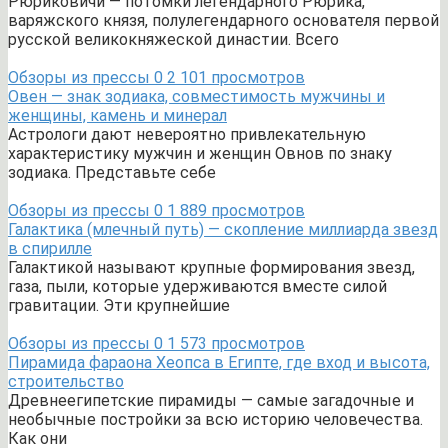
Рюриковичи — потомки легендарного Рюрика,
варяжского князя, полулегендарного основателя первой
русской великокняжеской династии. Всего
Обзоры из прессы
0
2 101 просмотров
Овен — знак зодиака, совместимость мужчины и
женщины, камень и минерал
Астрологи дают невероятно привлекательную
характеристику мужчин и женщин Овнов по знаку
зодиака. Представьте себе
Обзоры из прессы
0
1 889 просмотров
Галактика (млечный путь) — скопление миллиарда звезд
в спирилле
Галактикой называют крупные формирования звезд,
газа, пыли, которые удерживаются вместе силой
гравитации. Эти крупнейшие
Обзоры из прессы
0
1 573 просмотров
Пирамида фараона Хеопса в Египте, где вход и высота,
строительство
Древнеегипетские пирамиды — самые загадочные и
необычные постройки за всю историю человечества.
Как они