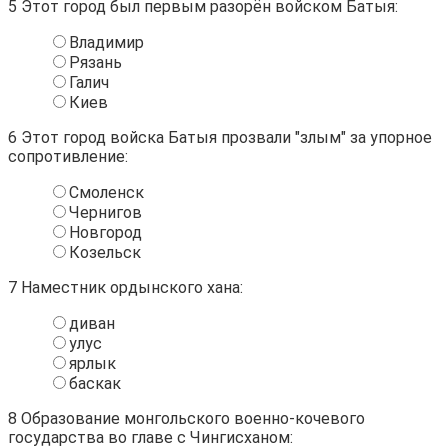
5
Этот город был первым разорён войском Батыя:
Владимир
Рязань
Галич
Киев
6
Этот город войска Батыя прозвали "злым" за упорное
сопротивление:
Смоленск
Чернигов
Новгород
Козельск
7
Наместник ордынского хана:
диван
улус
ярлык
баскак
8
Образование монгольского военно-кочевого
государства во главе с Чингисханом: