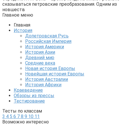
сказываться петровские преобразования. Одним из
новшеств
Главное меню
Главная
История
Допетровская Русь
Российская Империя
История Америки
История Азии
Древний мир
Средние века
Новая история Европы
Новейшая история Европы
История Австралии
История Африки
Краеведение
Обзоры из прессы
Тестирование
Тесты по классам
3
4
5
6
7
8
9
10
11
Возможно интересно