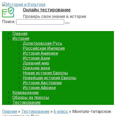
Онлайн тестирование
Проверь свои знания в истории
Поиск:
Главная
История
Допетровская Русь
Российская Империя
История Америки
История Азии
Древний мир
Средние века
Новая история Европы
Новейшая история Европы
История Австралии
История Африки
Краеведение
Обзоры из прессы
Тестирование
Главная
»
Тестирование
»
6 класс
»
Монголо-татарское