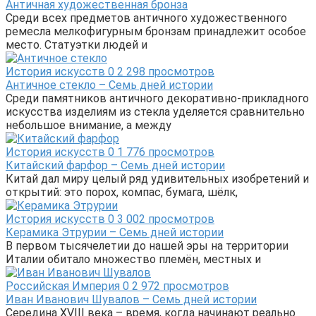
Античная художественная бронза
Среди всех предметов античного художественного
ремесла мелкофигурным бронзам принадлежит особое
место. Статуэтки людей и
История искусств
0
2 298 просмотров
Античное стекло – Семь дней истории
Среди памятников античного декоративно-прикладного
искусства изделиям из стекла уделяется сравнительно
небольшое внимание, а между
История искусств
0
1 776 просмотров
Китайский фарфор – Семь дней истории
Китай дал миру целый ряд удивительных изобретений и
открытий: это порох, компас, бумага, шёлк,
История искусств
0
3 002 просмотров
Керамика Этрурии – Семь дней истории
В первом тысячелетии до нашей эры на территории
Италии обитало множество племён, местных и
Российская Империя
0
2 972 просмотров
Иван Иванович Шувалов – Семь дней истории
Середина XVIII века – время, когда начинают реально