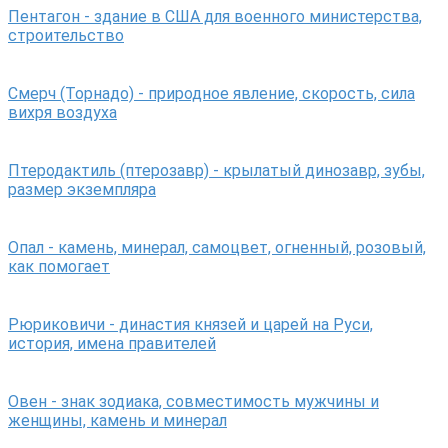
Пентагон - здание в США для военного министерства,
строительство
Смерч (Торнадо) - природное явление, скорость, сила
вихря воздуха
Птеродактиль (птерозавр) - крылатый динозавр, зубы,
размер экземпляра
Опал - камень, минерал, самоцвет, огненный, розовый,
как помогает
Рюриковичи - династия князей и царей на Руси,
история, имена правителей
Овен - знак зодиака, совместимость мужчины и
женщины, камень и минерал