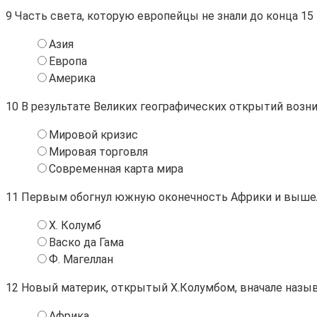
9
Часть света, которую европейцы не знали до конца 15 в
Азия
Европа
Америка
10
В результате Великих географических открытий возни
Мировой кризис
Мировая торговля
Современная карта мира
11
Первым обогнул южную оконечность Африки и вышел в
Х. Колумб
Васко да Гама
Ф. Магеллан
12
Новый материк, открытый Х.Колумбом, вначале назыв
Африка