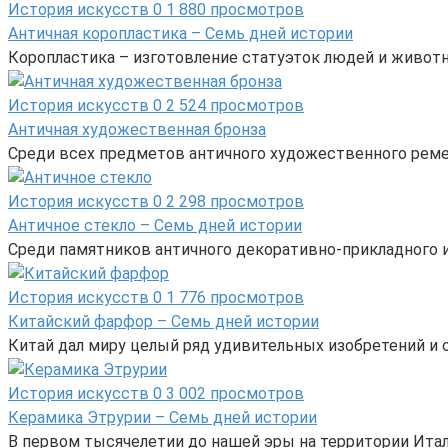
История искусств
0
1 880 просмотров
Античная коропластика – Семь дней истории
Коропластика – изготовление статуэток людей и животн
История искусств
0
2 524 просмотров
Античная художественная бронза
Среди всех предметов античного художественного реме
История искусств
0
2 298 просмотров
Античное стекло – Семь дней истории
Среди памятников античного декоративно-прикладного и
История искусств
0
1 776 просмотров
Китайский фарфор – Семь дней истории
Китай дал миру целый ряд удивительных изобретений и от
История искусств
0
3 002 просмотров
Керамика Этрурии – Семь дней истории
В первом тысячелетии до нашей эры на территории Ита