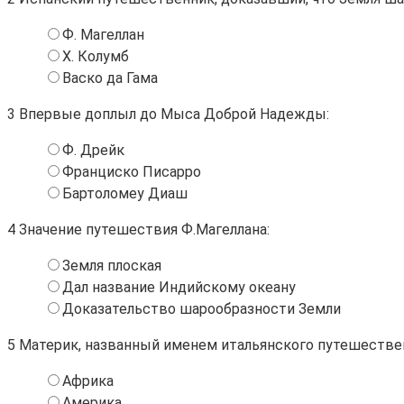
Ф. Магеллан
Х. Колумб
Васко да Гама
3
Впервые доплыл до Мыса Доброй Надежды:
Ф. Дрейк
Франциско Писарро
Бартоломеу Диаш
4
Значение путешествия Ф.Магеллана:
Земля плоская
Дал название Индийскому океану
Доказательство шарообразности Земли
5
Материк, названный именем итальянского путешествен
Африка
Америка