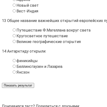
Новый свет
Вест-Индия
13
Общее название важнейших открытий европейских пут
Путешествие Ф.Магеллана вокруг света
Кругосветное путешествие
Великие географические открытия
14
Антарктиду открыли:
финикийцы
Беллинсгаузен и Лазарев
Янсзон
Показать результат
Понравился тест? Поделиться с друзьями: