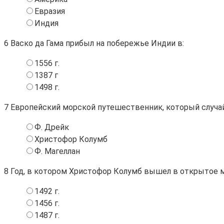
Евразия
Индия
6
Васко да Гама прибыл на побережье Индии в:
1556 г.
1387 г
1498 г.
7
Европейский морской путешественник, который случай
Ф. Дрейк
Христофор Колумб
Ф. Магеллан
8
Год, в котором Христофор Колумб вышел в открытое мор
1492 г.
1456 г.
1487 г.