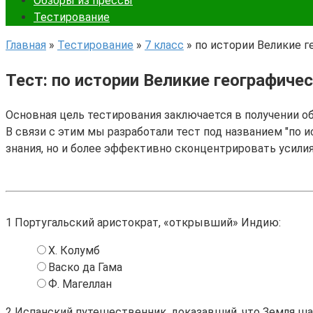
Обзоры из прессы
Тестирование
Главная
»
Тестирование
»
7 класс
»
по истории Великие 
Тест: по истории Великие географиче
Основная цель тестирования заключается в получении о
В связи с этим мы разработали тест под названием "по 
знания, но и более эффективно сконцентрировать усили
1
Португальский аристократ, «открывший» Индию:
Х. Колумб
Васко да Гама
Ф. Магеллан
2
Испанский путешественник, доказавший, что Земля ша