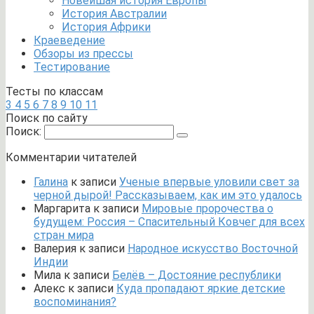
Новейшая история Европы
История Австралии
История Африки
Краеведение
Обзоры из прессы
Тестирование
Тесты по классам
3
4
5
6
7
8
9
10
11
Поиск по сайту
Поиск:
Комментарии читателей
Галина
к записи
Ученые впервые уловили свет за
черной дырой! Рассказываем, как им это удалось
Маргарита
к записи
Мировые пророчества о
будущем: Россия – Спасительный Ковчег для всех
стран мира
Валерия
к записи
Народное искусство Восточной
Индии
Мила
к записи
Белёв – Достояние республики
Алекс
к записи
Куда пропадают яркие детские
воспоминания?