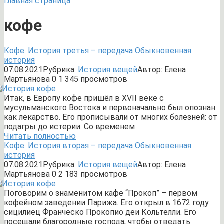
Главная страница
кофе
Кофе. История третья – передача Обыкновенная
история
07.08.2021
Рубрика:
История вещей
Автор:
Елена
Мартьянова
0
1 345 просмотров
Итак, в Европу кофе пришёл в XVII веке с
мусульманского Востока и первоначально был опознан
как лекарство. Его прописывали от многих болезней: от
подагры до истерии. Со временем
Читать полностью
Кофе. История вторая – передача Обыкновенная
история
07.08.2021
Рубрика:
История вещей
Автор:
Елена
Мартьянова
0
2 183 просмотров
Поговорим о знаменитом кафе “Прокоп” – первом
кофейном заведении Парижа. Его открыл в 1672 году
сицилиец Франческо Прокопио деи Кольтелли. Его
посещали благородные господа, чтобы отведать