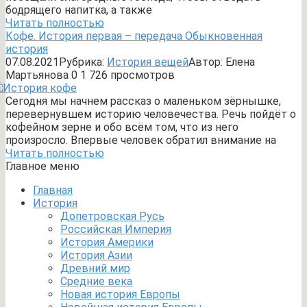
бодрящего напитка, а также
Читать полностью
Кофе. История первая – передача Обыкновенная
история
07.08.2021
Рубрика:
История вещей
Автор:
Елена
Мартьянова
0
1 726 просмотров
Сегодня мы начнем рассказ о маленьком зёрнышке,
перевернувшем историю человечества. Речь пойдёт о
кофейном зерне и обо всём том, что из него
произросло. Впервые человек обратил внимание на
Читать полностью
Главное меню
Главная
История
Допетровская Русь
Российская Империя
История Америки
История Азии
Древний мир
Средние века
Новая история Европы