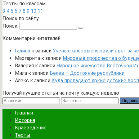
Тесты по классам
3
4
5
6
7
8
9
10
11
Поиск по сайту
Поиск:
Комментарии читателей
Галина
к записи
Ученые впервые уловили свет за че
Маргарита
к записи
Мировые пророчества о будущем
Валерия
к записи
Народное искусство Восточной И
Мила
к записи
Белёв – Достояние республики
Алекс
к записи
Куда пропадают яркие детские вос
Получай лучшие статьи на почту каждую неделю
Подписа
Главная
История
Краеведение
Тесты