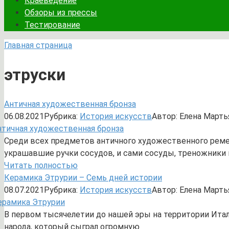
Краеведение
Обзоры из прессы
Тестирование
Главная страница
этруски
Античная художественная бронза
06.08.2021
Рубрика:
История искусств
Автор:
Елена Марть
Среди всех предметов античного художественного реме
украшавшие ручки сосудов, и сами сосуды, треножники 
Читать полностью
Керамика Этрурии – Семь дней истории
08.07.2021
Рубрика:
История искусств
Автор:
Елена Марть
В первом тысячелетии до нашей эры на территории Ита
народа, который сыграл огромную