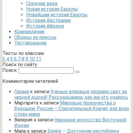
Средние века
Новая история Европы
Новейшая история Европы
История Австралии
История Африки
Краеведение
Обзоры из прессы
Тестирование
Тесты по классам
3
4
5
6
7
8
9
10
11
Поиск по сайту
Поиск:
Комментарии читателей
Галина
к записи
Ученые впервые уловили свет за
черной дырой! Рассказываем, как им это удалось
Маргарита
к записи
Мировые пророчества о
будущем: Россия – Спасительный Ковчег для всех
стран мира
Валерия
к записи
Народное искусство Восточной
Индии
Мила
к записи
Белёв – Достояние республики