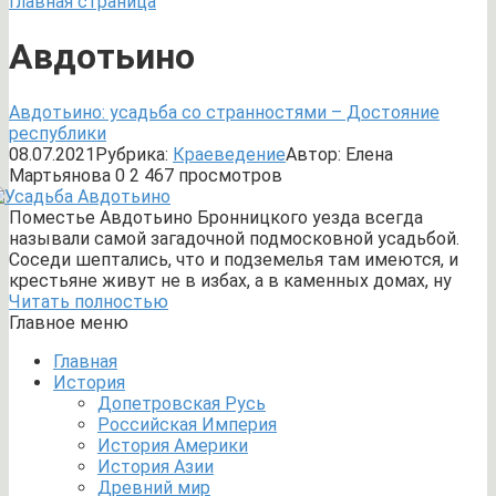
Главная страница
Авдотьино
Авдотьино: усадьба со странностями – Достояние
республики
08.07.2021
Рубрика:
Краеведение
Автор:
Елена
Мартьянова
0
2 467 просмотров
Поместье Авдотьино Бронницкого уезда всегда
называли самой загадочной подмосковной усадьбой.
Соседи шептались, что и подземелья там имеются, и
крестьяне живут не в избах, а в каменных домах, ну
Читать полностью
Главное меню
Главная
История
Допетровская Русь
Российская Империя
История Америки
История Азии
Древний мир