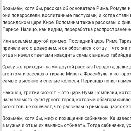
Возьмём, хотя бы, рассказ об основателе Рима, Ромуле и
они повзрослели, воспитанные пастухами, и когда стали
персидском царе Кире. Вспомним также рассказы о фив
Парисе. Налицо, как видим, переработка распространённ
Или возьмём другой пример. Последний царь Рима Таркви
приняли его с доверием, и он обратился к отцу – что ж
отца и начал ответами изводить самых видных габийцев,
Сразу же приходит на ум другой рассказ Геродота, даже 
агентом, и рассказ о тиране Милета Фрасибуле, к котор
самые высокие и спелые колосья. Периандр понял намё
Наконец, третий сюжет – это царь Нума Помпилий, кото
называемого культурного героя, который облагораживае
сюжетов, не означает, что рассказы о римских царях 
Возьмём, хотя бы, миф о похищении сабинянок. Ка извес
а мужья и отцы их явились отбивать. Тогда сабинянки, 