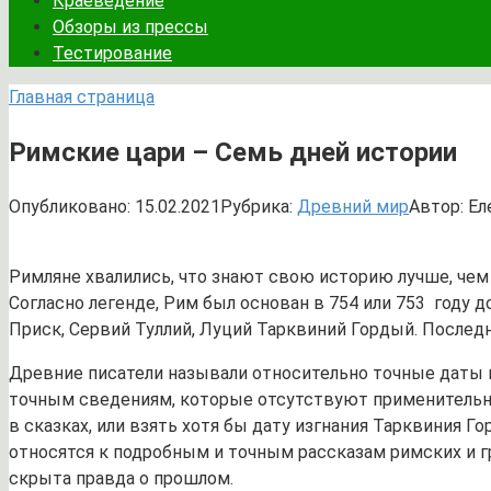
Краеведение
Обзоры из прессы
Тестирование
Главная страница
Римские цари – Семь дней истории
Опубликовано:
15.02.2021
Рубрика:
Древний мир
Автор:
Ел
Римляне хвалились, что знают свою историю лучше, чем
Согласно легенде, Рим был основан в 754 или 753 году д
Приск, Сервий Туллий, Луций Тарквиний Гордый. Последни
Древние писатели называли относительно точные даты пр
точным сведениям, которые отсутствуют применительно к
в сказках, или взять хотя бы дату изгнания Тарквиния Г
относятся к подробным и точным рассказам римских и гр
скрыта правда о прошлом.