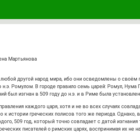
ена Мартьянова
 любой другой народ мира, ибо они осведомлены о своём 
о н.э. Ромулом. В городе правило семь царей: Ромул, Нума
й был изгнан в 509 году до н.э. и в Риме была установлен
авления каждого царя, хотя и не во всех случаях совпад
 истории греческих полисов того же периода. Однако, вз
ордого, 509 год, который точно совпадает с датой изгнани
еческих писателей о римских царях, воспринимая их не н