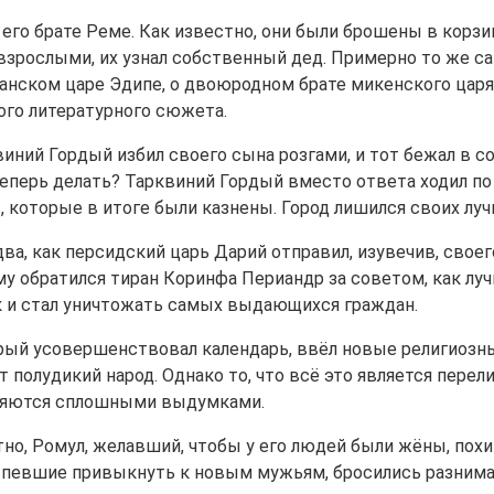
 его брате Реме. Как известно, они были брошены в корзин
 взрослыми, их узнал собственный дед. Примерно то же с
анском царе Эдипе, о двоюродном брате микенского царя
ого литературного сюжета.
ний Гордый избил своего сына розгами, и тот бежал в со
е теперь делать? Тарквиний Гордый вместо ответа ходил п
 которые в итоге были казнены. Город лишился своих луч
два, как персидский царь Дарий отправил, изувечив, своег
ому обратился тиран Коринфа Периандр за советом, как лу
к и стал уничтожать самых выдающихся граждан.
рый усовершенствовал календарь, ввёл новые религиозны
т полудикий народ. Однако то, что всё это является пер
являются сплошными выдумками.
тно, Ромул, желавший, чтобы у его людей были жёны, по
успевшие привыкнуть к новым мужьям, бросились разнима