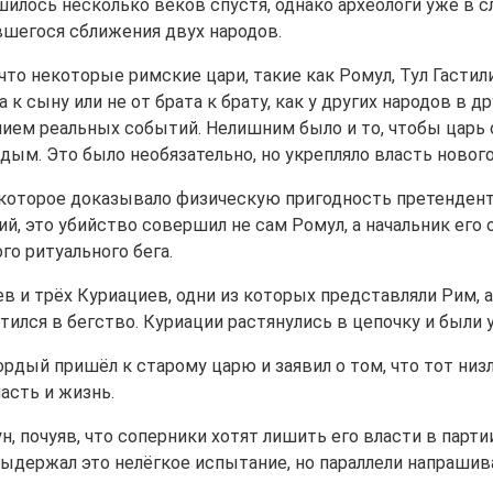
лось несколько веков спустя, однако археологи уже в сло
вшегося сближения двух народов.
то некоторые римские цари, такие как Ромул, Тул Гастил
 к сыну или не от брата к брату, как у других народов в д
ием реальных событий. Нелишним было и то, чтобы царь 
ым. Это было необязательно, но укрепляло власть нового
 которое доказывало физическую пригодность претендента 
й, это убийство совершил не сам Ромул, а начальник его 
го ритуального бега.
 и трёх Куриациев, одни из которых представляли Рим, а
атился в бегство. Куриации растянулись в цепочку и были 
рдый пришёл к старому царю и заявил о том, что тот низл
асть и жизнь.
н, почуяв, что соперники хотят лишить его власти в пар
 выдержал это нелёгкое испытание, но параллели напраши