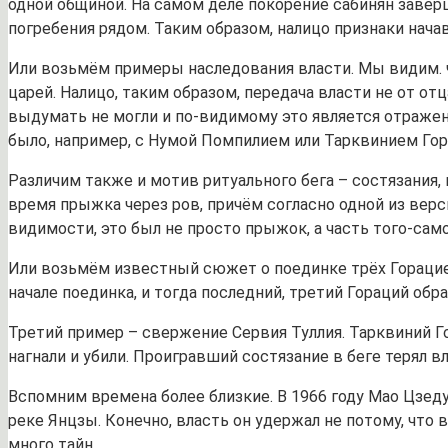
одной общиной. На самом деле покорение сабинян заверши
погребения рядом. Таким образом, налицо признаки нача
Или возьмём примеры наследования власти. Мы видим. ч
царей. Налицо, таким образом, передача власти не от отца
выдумать не могли и по-видимому это является отражен
было, например, с Нумой Помпилием или Тарквинием Горд
Различим также и мотив ритуального бега – состязания,
время прыжка через ров, причём согласно одной из верси
видимости, это был не просто прыжок, а часть того-само
Или возьмём известный сюжет о поединке трёх Горациев
начале поединка, и тогда последний, третий Гораций обр
Третий пример – свержение Сервия Туллия. Тарквиний Го
нагнали и убили. Проигравший состязание в беге терял вл
Вспомним времена более близкие. В 1966 году Мао Цзеду
реке Янцзы. Конечно, власть он удержал не потому, что
много тайн.