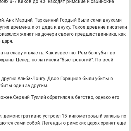
ях 8-7 веков до н.э. находят римские и сабинские
ий, Анк Марций, Тарквиний Гордый были сами внуками
ругие времена, а от деда к внуку. Такое древние писатели
оказался женат на дочери своего предшественника, как
 царя.
на славу и власть. Как известно, Рем был убит во
охраны Целер, по-латински “быстроногий”. По всей
 другие Альба-Лонгу. Двое Горациев были убиты в
убиты один за другим.
ожен.Сервий Туллий обратился в бегство, однако его
тии, демонстративно устроил 15-километровый заплыв по
ваются сами собой. Легенды о римских царях хранят ещё