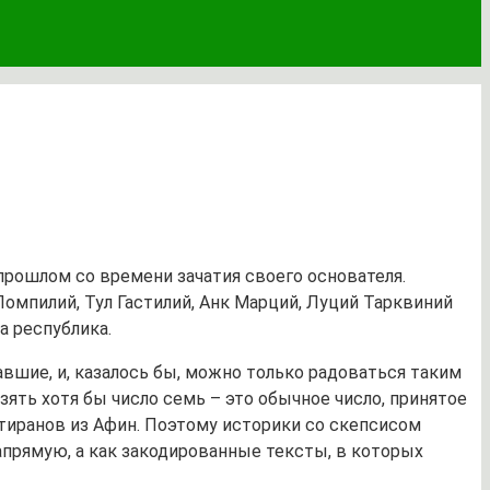
прошлом со времени зачатия своего основателя.
 Помпилий, Тул Гастилий, Анк Марций, Луций Тарквиний
а республика.
авшие, и, казалось бы, можно только радоваться таким
ять хотя бы число семь – это обычное число, принятое
я тиранов из Афин. Поэтому историки со скепсисом
апрямую, а как закодированные тексты, в которых