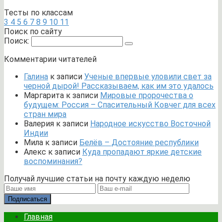
Тесты по классам
3
4
5
6
7
8
9
10
11
Поиск по сайту
Поиск:
Комментарии читателей
Галина
к записи
Ученые впервые уловили свет за
черной дырой! Рассказываем, как им это удалось
Маргарита
к записи
Мировые пророчества о
будущем: Россия – Спасительный Ковчег для всех
стран мира
Валерия
к записи
Народное искусство Восточной
Индии
Мила
к записи
Белёв – Достояние республики
Алекс
к записи
Куда пропадают яркие детские
воспоминания?
Получай лучшие статьи на почту каждую неделю
Подписаться
Главная