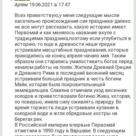
Артём
19.06.2021 в 17:47
Всех приветствую,у меня следующие мысли
касательно происхождения сия праздника-далеко
не все могут рассказать, какую историю имеет
Первомай и как менялось название вкупе с
традициями праздника,поэтому если углубиться в
историю, то еще в древности наши предки
устраивали масштабные празднования, которые
приходились на конец апреля-начало мая. Таким
образом они старались умилостивить богов перед
началом работы на полях. Жители Древней Греции
и Древнего Рима в последний весенний месяц
устраивали большой праздник в честь богини
Майи, которая была покровительницей
земледельцев. Славяне отмечали уход весенних
холодов и приветствовали богиню Живу, которая,
по поверью, имела силу оживлять природу. Во
время торжеств люди устраивали купания в
холодной воде и жгли обрядовые костры на
берегах рек.
В Российской империи впервые Первомай
отметили в 1890 году в Варшаве. В следующем