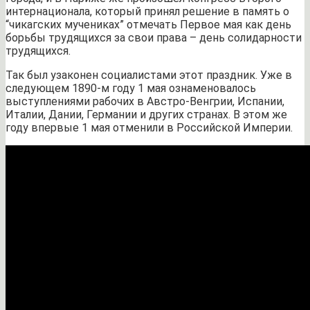
интернационала, который принял решение в память о
“чикагских мучениках” отмечать Первое мая как день
борьбы трудящихся за свои права – день солидарности
трудящихся.
Так был узаконен социалистами этот праздник. Уже в
следующем 1890-м году 1 мая ознаменовалось
выступлениями рабочих в Австро-Венгрии, Испании,
Италии, Дании, Германии и других странах. В этом же
году впервые 1 мая отменили в Российской Империи.