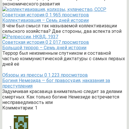
экономического развития
Советская история
0
1 965 просмотров
Коллективизация – Семь дней истории
В чём был смысл так называемой коллективизации
сельского хозяйства? Две стороны, два аспекта этой
Советская история
0
2 017 просмотров
Большой террор – Семь дней истории
Террор был неизменным спутником и составной
частью коммунистической диктатуры с самых первых
дней её
Обзоры из прессы
0
1 223 просмотров
Богиня Немезида — бог правосудия, наказания за
преступления
Задумчивая красавица внимательно следит за делами
смертных. Как только богине Немезиде встречается
несправедливость или
Комментарии: 1