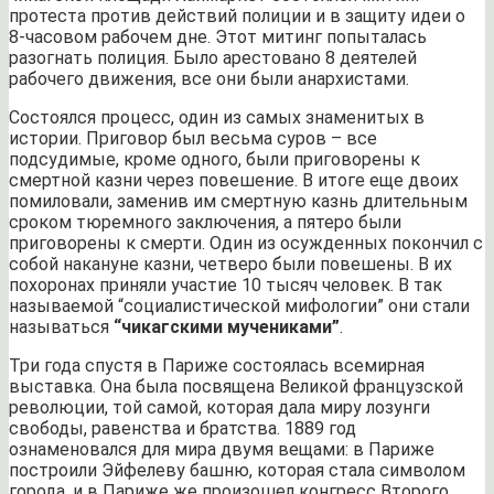
протеста против действий полиции и в защиту идеи о
8-часовом рабочем дне. Этот митинг попыталась
разогнать полиция. Было арестовано 8 деятелей
рабочего движения, все они были анархистами.
Состоялся процесс, один из самых знаменитых в
истории. Приговор был весьма суров – все
подсудимые, кроме одного, были приговорены к
смертной казни через повешение. В итоге еще двоих
помиловали, заменив им смертную казнь длительным
сроком тюремного заключения, а пятеро были
приговорены к смерти. Один из осужденных покончил с
собой накануне казни, четверо были повешены. В их
похоронах приняли участие 10 тысяч человек. В так
называемой “социалистической мифологии” они стали
называться
“чикагскими мучениками”
.
Три года спустя в Париже состоялась всемирная
выставка. Она была посвящена Великой французской
революции, той самой, которая дала миру лозунги
свободы, равенства и братства. 1889 год
ознаменовался для мира двумя вещами: в Париже
построили Эйфелеву башню, которая стала символом
города, и в Париже же произошел конгресс Второго