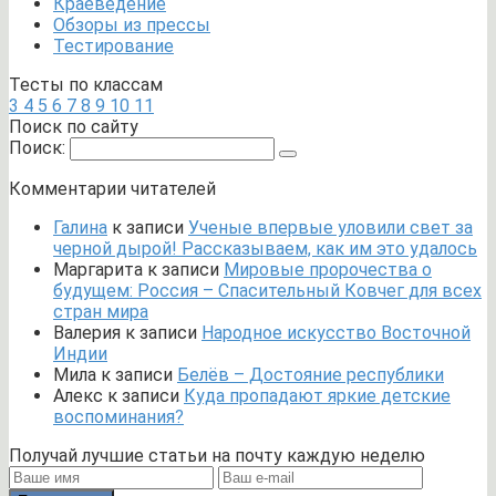
Краеведение
Обзоры из прессы
Тестирование
Тесты по классам
3
4
5
6
7
8
9
10
11
Поиск по сайту
Поиск:
Комментарии читателей
Галина
к записи
Ученые впервые уловили свет за
черной дырой! Рассказываем, как им это удалось
Маргарита
к записи
Мировые пророчества о
будущем: Россия – Спасительный Ковчег для всех
стран мира
Валерия
к записи
Народное искусство Восточной
Индии
Мила
к записи
Белёв – Достояние республики
Алекс
к записи
Куда пропадают яркие детские
воспоминания?
Получай лучшие статьи на почту каждую неделю