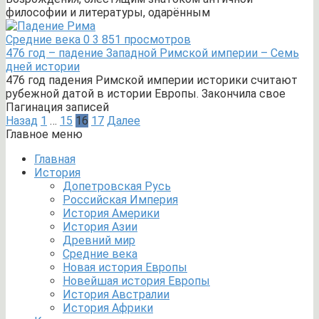
философии и литературы, одарённым
Средние века
0
3 851 просмотров
476 год – падение Западной Римской империи – Семь
дней истории
476 год падения Римской империи историки считают
рубежной датой в истории Европы. Закончила свое
Пагинация записей
Назад
1
…
15
16
17
Далее
Главное меню
Главная
История
Допетровская Русь
Российская Империя
История Америки
История Азии
Древний мир
Средние века
Новая история Европы
Новейшая история Европы
История Австралии
История Африки