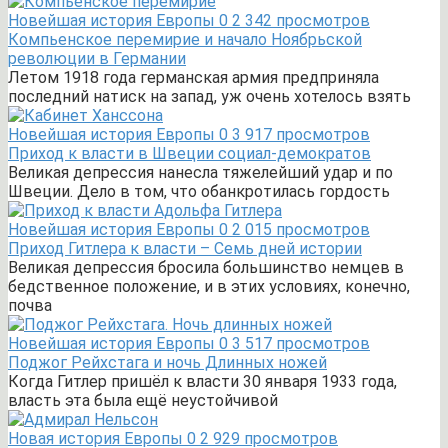
Новейшая история Европы
0
2 342 просмотров
Компьенское перемирие и начало Ноябрьской
революции в Германии
Летом 1918 года германская армия предприняла
последний натиск на запад, уж очень хотелось взять
Новейшая история Европы
0
3 917 просмотров
Приход к власти в Швеции социал-демократов
Великая депрессия нанесла тяжелейший удар и по
Швеции. Дело в том, что обанкротилась гордость
Новейшая история Европы
0
2 015 просмотров
Приход Гитлера к власти – Семь дней истории
Великая депрессия бросила большинство немцев в
бедственное положение, и в этих условиях, конечно,
почва
Новейшая история Европы
0
3 517 просмотров
Поджог Рейхстага и ночь Длинных ножей
Когда Гитлер пришёл к власти 30 января 1933 года,
власть эта была ещё неустойчивой
Новая история Европы
0
2 929 просмотров