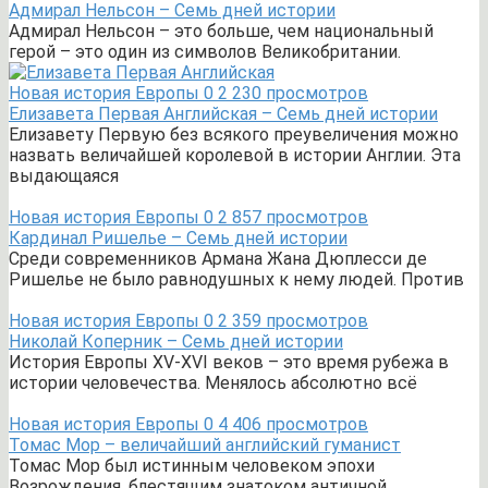
Адмирал Нельсон – Семь дней истории
Адмирал Нельсон – это больше, чем национальный
герой – это один из символов Великобритании.
Новая история Европы
0
2 230 просмотров
Елизавета Первая Английская – Семь дней истории
Елизавету Первую без всякого преувеличения можно
назвать величайшей королевой в истории Англии. Эта
выдающаяся
Новая история Европы
0
2 857 просмотров
Кардинал Ришелье – Семь дней истории
Среди современников Армана Жана Дюплесси де
Ришелье не было равнодушных к нему людей. Против
Новая история Европы
0
2 359 просмотров
Николай Коперник – Семь дней истории
История Европы XV-XVI веков – это время рубежа в
истории человечества. Менялось абсолютно всё
Новая история Европы
0
4 406 просмотров
Томас Мор – величайший английский гуманист
Томас Мор был истинным человеком эпохи
Возрождения, блестящим знатоком античной