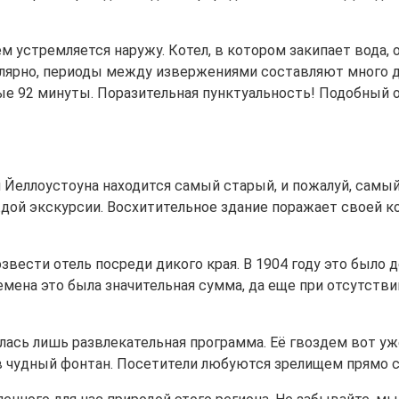
 устремляется наружу. Котел, в котором закипает вода, о
лярно, периоды между извержениями составляют много дне
дые 92 минуты. Поразительная пунктуальность! Подобный
Йеллоустоуна находится самый старый, и пожалуй, самый
дой экскурсии. Восхитительное здание поражает своей ко
озвести отель посреди дикого края. В 1904 году это было
времена это была значительная сумма, да еще при отсутств
алась лишь развлекательная программа. Её гвоздем вот уж
 чудный фонтан. Посетители любуются зрелищем прямо с