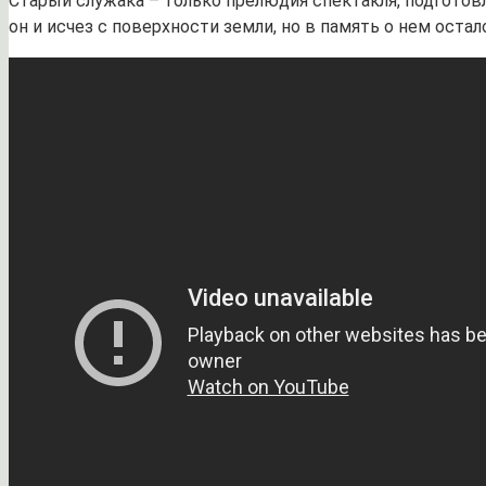
Старый служака – только прелюдия спектакля, подготовл
он и исчез с поверхности земли, но в память о нем ост