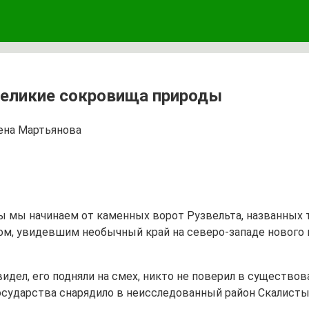
Великие сокровища природы
ена Мартьянова
ы мы начинаем от каменных ворот Рузвельта, названных 
ом, увидевшим необычный край на северо-западе нового
 видел, его подняли на смех, никто не поверил в существ
осударства снарядило в неисследованный район Скалист