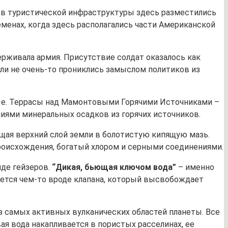
ов туристической инфраструктуры здесь разместились
менах, когда здесь располагались части Американской
ерживала армия. Присутствие солдат оказалось как
ели не очень-то прониклись замыслом политиков из
чные. Террасы над Мамонтовыми Горячими Источниками –
ями минеральных осадков из горячих источников.
ащая верхний слой земли в болотистую кипящую мазь.
оисхождения, богатый хлором и серными соединениями.
иде гейзеров.
“Дикая, бьющая ключом вода”
– именно
ляется чем-то вроде клапана, который высвобождает
з самых активных вулканических областей планеты. Все
 вода накапливается в пористых расселинах, ее