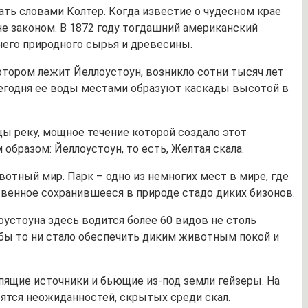
ать словами Колтер. Когда известие о чудесном крае
е законом. В 1872 году тогдашний американский
шнего природного сырья и древесины.
отором лежит Йеллоустоун, возникло сотни тысяч лет
 Сегодня ее воды местами образуют каскады высотой в
ы реку, мощное течение которой создало этот
образом: Йеллоустоун, то есть, Желтая скала.
отный мир. Парк – одно из немногих мест в мире, где
венное сохранившееся в природе стадо диких бизонов.
устоуна здесь водится более 60 видов не столь
 бы то ни стало обеспечить диким животным покой и
ящие источники и бьющие из-под земли гейзеры. На
оятся неожиданностей, скрытых среди скал.