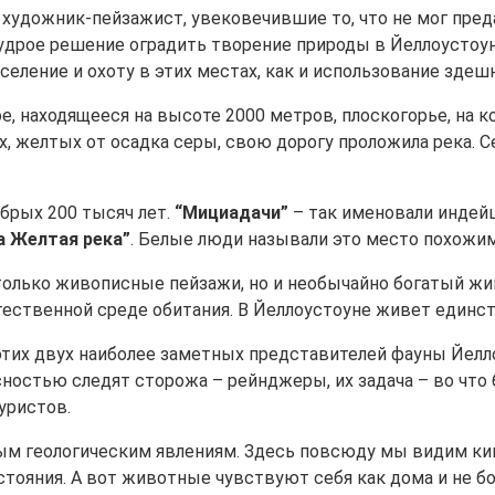
 художник-пейзажист, увековечившие то, что не мог пред
удрое решение оградить творение природы в Йеллоустоун
селение и охоту в этих местах, как и использование зде
, находящееся на высоте 2000 метров, плоскогорье, на к
ах, желтых от осадка серы, свою дорогу проложила река.
брых 200 тысяч лет.
“Мициадачи”
– так именовали индейц
а Желтая река”
. Белые люди называли это место похожим 
только живописные пейзажи, но и необычайно богатый жив
ественной среде обитания. В Йеллоустоуне живет единст
тих двух наиболее заметных представителей фауны Йелло
сностью следят сторожа – рейнджеры, их задача – во что
уристов.
ым геологическим явлениям. Здесь повсюду мы видим кип
стояния. А вот животные чувствуют себя как дома и не б