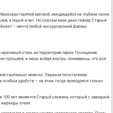
бразован горячей магмой, находящейся на глубине около
й, а порой и лет. Но совсем иное дело гейзер Старый
 объект – мечта любой экскурсионной фирмы.
 красивый отель на территории парка. Посещение
нструкцией, и лишь войдя внутрь, понимаешь, что вся
 действительно нелегко. Первым посетителям
ии особых удобств – на этаж тогда приходился только
е 100 лет является Старый служака, который с завидной
 веранды отеля.