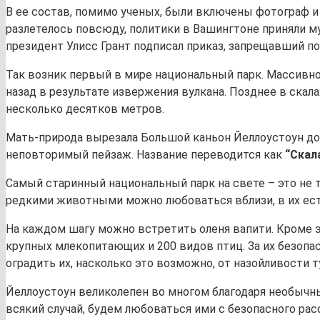
В ее состав, помимо ученых, были включены фотограф и
разлетелось повсюду, политики в Вашингтоне приняли м
президент Улисс Грант подписал приказ, запрещавший по
Так возник первый в мире национальный парк. Массивное
назад в результате извержения вулкана. Позднее в скал
несколько десятков метров.
Мать-природа вырезала Большой каньон Йеллоустоун до
неповторимый пейзаж. Название переводится как
“Скал
Самый старинный национальный парк на свете – это не 
редкими животными можно любоваться вблизи, в их ест
На каждом шагу можно встретить оленя вапити. Кроме э
крупных млекопитающих и 200 видов птиц. За их безопа
оградить их, насколько это возможно, от назойливости т
Йеллоустоун великолепен во многом благодаря необычн
всякий случай, будем любоваться ими с безопасного рас