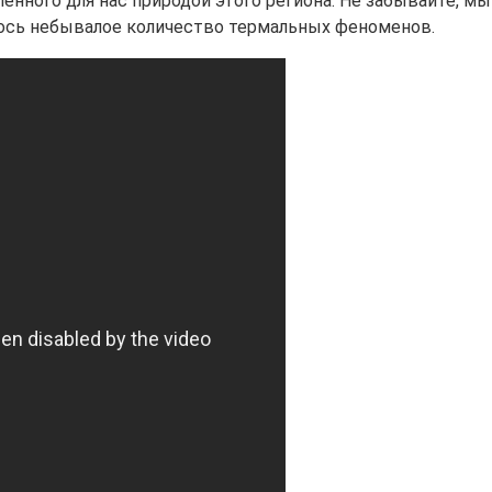
енного для нас природой этого региона. Не забывайте, м
алось небывалое количество термальных феноменов.