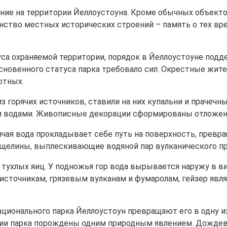
ение на территории Йеллоустоуна. Кроме обычных объект
ство местных исторических строений – память о тех вре
уса охраняемой территории, порядок в Йеллоустоуне подд
основенного статуса парка требовало сил. Окрестные жит
отных.
из горячих источников, ставили на них купальни и праче
и водами. Живописные декорации сформированы отложени
чая вода прокладывает себе путь на поверхность, превр
щелины, выплескивающие водяной пар вулканического пр
 тухлых яиц. У подножья гор вода вырывается наружу в в
м источникам, грязевым вулканам и фумаролам, гейзер яв
ационального парка Йеллоустоун превращают его в одну и
и парка порождены одним природным явлением. Дождевая