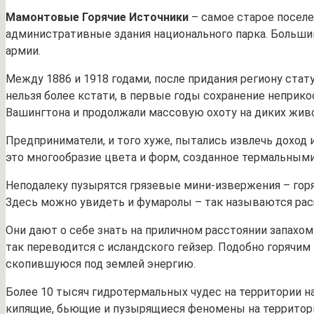
Мамонтовые Горячие Источники
– самое старое посел
административные здания национального парка. Большин
армии.
Между 1886 и 1918 годами, после придания региону стат
нельзя более кстати, в первые годы сохранение неприк
Вашингтона и продолжали массовую охоту на диких жив
Предприниматели, и того хуже, пытались извлечь доход 
это многообразие цвета и форм, созданное термальным
Неподалеку пузырятся грязевые мини-извержения – горя
Здесь можно увидеть и фумаролы – так называются рас
Они дают о себе знать на приличном расстоянии запахом
так переводится с исландского гейзер. Подобно горячи
скопившуюся под землей энергию.
Более 10 тысяч гидротермальных чудес на территории н
кипящие, бьющие и пузырящиеся феномены на территори