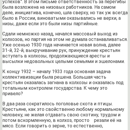
успехов”. В этом письме ответственность за перегибы
была возложена на низовых работников. На самом
деле, инициатива, конечно, шла сверху, но так уж всегда
было в России, виноватыми оказывались не верхи, а
низы, даже если это были низы партийные.
Сдали немножко назад, начался массовый выход из
колхозов, но партия на этом не думала останавливаться.
Уже осенью 1930 года начинается новая волна, далее
31-й, 32-й, выкручивание рук, принуждение крестьян
вступать в колхозы, продолжающиеся аресты и
высылки недовольных целыми семьями и эшелонами.
К концу 1932 – началу 1933 года основная задача
коллективизации была решена. Большая часть
крестьян оказалась загнана в колхозы и оказалась под
тотальным контролем государства. К чему это
привело?
В два раза сократилось поголовье скота и птицы.
Крестьяне, как это свойственно любому нормальному
человеку, не желая отдавать свою скотину, трудом и
потом вскормленную, в колхоз, просто резали её на
мясо. Если говорить о зерне, то естественно,