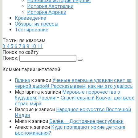
Новейшая история Европы
История Австралии
История Африки
Краеведение
Обзоры из прессы
Тестирование
Тесты по классам
3
4
5
6
7
8
9
10
11
Поиск по сайту
Поиск:
Комментарии читателей
Галина
к записи
Ученые впервые уловили свет за
черной дырой! Рассказываем, как им это удалось
Маргарита
к записи
Мировые пророчества о
будущем: Россия – Спасительный Ковчег для всех
стран мира
Валерия
к записи
Народное искусство Восточной
Индии
Мила
к записи
Белёв – Достояние республики
Алекс
к записи
Куда пропадают яркие детские
воспоминания?