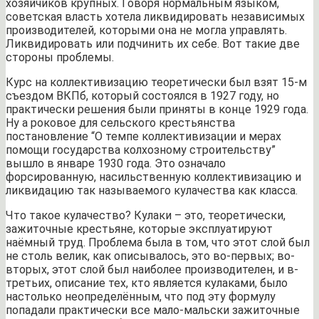
хозяйчиков крупных. Говоря нормальным языком,
советская власть хотела ликвидировать независимых
производителей, которыми она не могла управлять.
Ликвидировать или подчинить их себе. Вот такие две
стороны проблемы.
Курс на коллективизацию теоретически был взят 15-м
съездом ВКПб, который состоялся в 1927 году, но
практически решения были приняты в конце 1929 года.
Ну а роковое для сельского крестьянства
постановление “О темпе коллективизации и мерах
помощи государства колхозному строительству”
вышло в январе 1930 года. Это означало
форсированную, насильственную коллективизацию и
ликвидацию так называемого кулачества как класса.
Что такое кулачество? Кулаки – это, теоретически,
зажиточные крестьяне, которые эксплуатируют
наёмный труд. Проблема была в том, что этот слой был
не столь велик, как описывалось, это во-первых; во-
вторых, этот слой был наиболее производителен, и в-
третьих, описание тех, кто является кулаками, было
настолько неопределённым, что под эту формулу
попадали практически все мало-мальски зажиточные