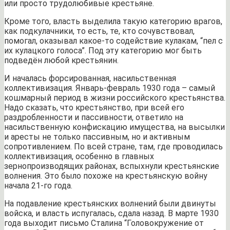
или просто трудолюбивые крестьяне.
Кроме того, власть выделила такую категорию врагов,
как подкулачники, то есть, те, кто сочувствовал,
помогал, оказывал какое-то содействие кулакам, “пел с
их кулацкого голоса”. Под эту категорию мог быть
подведён любой крестьянин.
И началась форсированная, насильственная
коллективизация. Январь-февраль 1930 года – самый
кошмарный период в жизни российского крестьянства.
Надо сказать, что крестьянство, при всей его
раздробленности и пассивности, ответило на
насильственную конфискацию имущества, на высылки
и аресты не только пассивным, но и активным
сопротивлением. По всей стране, там, где проводилась
коллективизация, особенно в главных
зернопроизводящих районах, вспыхнули крестьянские
волнения. Это было похоже на крестьянскую войну
начала 21-го года.
На подавление крестьянских волнений были двинуты
войска, и власть испугалась, сдала назад. В марте 1930
года выходит письмо Сталина “Головокружение от