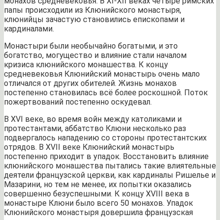
монахов средневековья. В XI-XII веках четыре римских
папы происходили из Клюнийского монастыря,
клюнийцы зачастую становились епископами и
кардиналами.
Монастыри были необычайно богатыми, и это
богатство, могущество и влияние стали началом
кризиса клюнийского монашества. К концу
средневековья Клюнийский монастырь очень мало
отличался от других обителей. Жизнь монахов
постепенно становилась всё более роскошной. Поток
пожертвований постепенно оскудевал.
В XVI веке, во время войн между католиками и
протестантами, аббатство Клюни несколько раз
подвергалось нападению со стороны протестантских
отрядов. В XVII веке Клюнийский монастырь
постепенно приходит в упадок. Восстановить влияние
клюнийского монашества пытались такие влиятельные
деятели французской церкви, как кардиналы Ришелье и
Мазарини, но тем не менее, их попытки оказались
совершенно безуспешными. К концу XVIII века в
монастыре Клюни было всего 50 монахов. Упадок
Клюнийского монастыря довершила французская