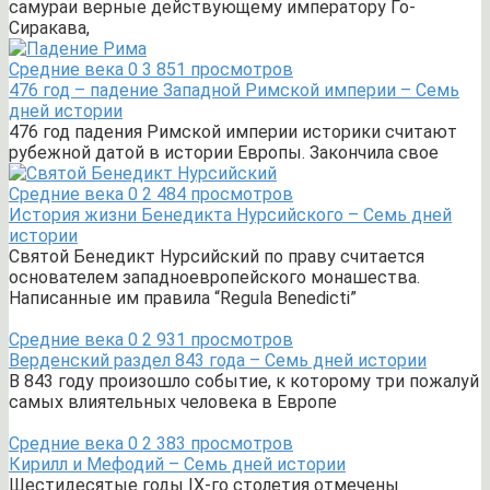
самураи верные действующему императору Го-
Сиракава,
Средние века
0
3 851 просмотров
476 год – падение Западной Римской империи – Семь
дней истории
476 год падения Римской империи историки считают
рубежной датой в истории Европы. Закончила свое
Средние века
0
2 484 просмотров
История жизни Бенедикта Нурсийского – Семь дней
истории
Святой Бенедикт Нурсийский по праву считается
основателем западноевропейского монашества.
Написанные им правила “Regula Benedicti”
Средние века
0
2 931 просмотров
Верденский раздел 843 года – Семь дней истории
В 843 году произошло событие, к которому три пожалуй
самых влиятельных человека в Европе
Средние века
0
2 383 просмотров
Кирилл и Мефодий – Семь дней истории
Шестидесятые годы IX-го столетия отмечены