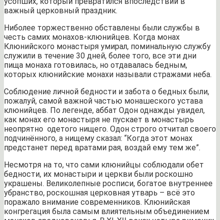
усопших, который превратился впоследствии в
важный церковный праздник.
Ниболее торжественно обставлены были службы в
честь самих монахов-клюнийцев. Когда монах
Клюнийского монастыря умирал, поминальную службу
служили в течение 30 дней, более того, все эти дни
пища монаха готовилась, но отдавалась бедным,
которых клюнийские монахи называли стражами неба.
Соблюдение личной бедности и забота о бедных были,
пожалуй, самой важной частью монашеского устава
клюнийцев. По легенде, аббат Одон однажды увидел,
как монах его монастыря не пускает в монастырь
неопрятно одетого нищего. Одон строго отчитал своего
подчинённого, а нищему сказал: “Когда этот монах
предстанет перед вратами рая, воздай ему тем же”.
Несмотря на то, что сами клюнийцы соблюдали обет
бедности, их монастыри и церкви были роскошно
украшены. Великолепные росписи, богатое внутреннее
убранство, роскошная церковная утварь – всё это
поражало внимание современников. Клюнийская
конгрегация была самым влиятельным объединением