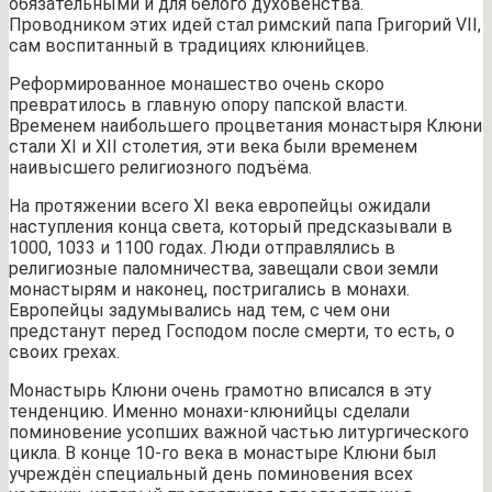
обязательными и для белого духовенства.
Проводником этих идей стал римский папа Григорий VII,
сам воспитанный в традициях клюнийцев.
Реформированное монашество очень скоро
превратилось в главную опору папской власти.
Временем наибольшего процветания монастыря Клюни
стали XI и XII столетия, эти века были временем
наивысшего религиозного подъёма.
На протяжении всего XI века европейцы ожидали
наступления конца света, который предсказывали в
1000, 1033 и 1100 годах. Люди отправлялись в
религиозные паломничества, завещали свои земли
монастырям и наконец, постригались в монахи.
Европейцы задумывались над тем, с чем они
предстанут перед Господом после смерти, то есть, о
своих грехах.
Монастырь Клюни очень грамотно вписался в эту
тенденцию. Именно монахи-клюнийцы сделали
поминовение усопших важной частью литургического
цикла. В конце 10-го века в монастыре Клюни был
учреждён специальный день поминовения всех