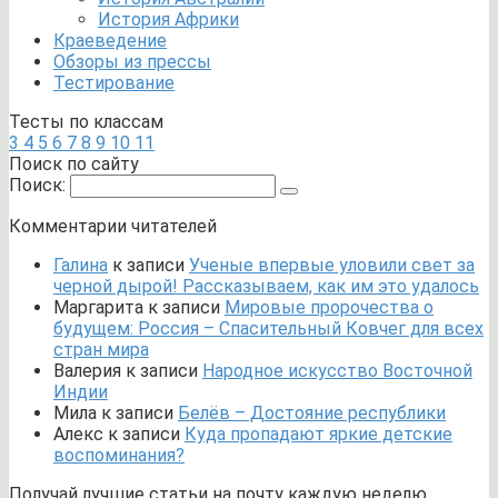
История Африки
Краеведение
Обзоры из прессы
Тестирование
Тесты по классам
3
4
5
6
7
8
9
10
11
Поиск по сайту
Поиск:
Комментарии читателей
Галина
к записи
Ученые впервые уловили свет за
черной дырой! Рассказываем, как им это удалось
Маргарита
к записи
Мировые пророчества о
будущем: Россия – Спасительный Ковчег для всех
стран мира
Валерия
к записи
Народное искусство Восточной
Индии
Мила
к записи
Белёв – Достояние республики
Алекс
к записи
Куда пропадают яркие детские
воспоминания?
Получай лучшие статьи на почту каждую неделю