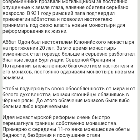
современники прозвали могильщиком за постоянно
опущенные к земле глаза, влияние обители серьёзно
возросло. В 931 году римский папа подтвердил
привилегии аббатства и позволил настоятелю
принимать под свою власть новые монастыри для
реформирования их жизни.
Аббат Одон был настоятелем Клюнийского монастыря
на протяжении 20 лет. За это время монастырь
изменился, стал гораздо больше и серьёзно разбогател.
Знатные люди Бургундии, Северной Франции и
Лотарингии, впечатлённые благочестием настоятеля и
его монахов, постоянно одаривали монастырь новыми
землями.
Чтобы подчеркнуть свою обособленность от мира и от
белого духовенства, монахи клюнийцы облачились в
чёрные рясы. До этого облачения монахов были либо
белыми либо коричневыми.
Идея монастырской реформы очень быстро
перешагнула границы собственно монашества.
Примерно с середины 11-го века монашеские обеты
бедности, безбрачия и послушания стали