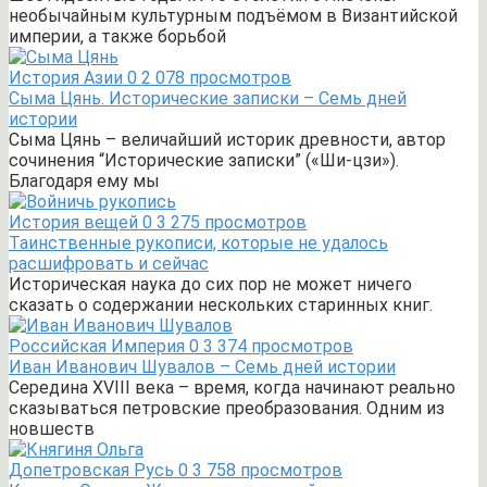
необычайным культурным подъёмом в Византийской
империи, а также борьбой
История Азии
0
2 078 просмотров
Сыма Цянь. Исторические записки – Семь дней
истории
Сыма Цянь – величайший историк древности, автор
сочинения “Исторические записки” («Ши-цзи»).
Благодаря ему мы
История вещей
0
3 275 просмотров
Таинственные рукописи, которые не удалось
расшифровать и сейчас
Историческая наука до сих пор не может ничего
сказать о содержании нескольких старинных книг.
Российская Империя
0
3 374 просмотров
Иван Иванович Шувалов – Семь дней истории
Середина XVIII века – время, когда начинают реально
сказываться петровские преобразования. Одним из
новшеств
Допетровская Русь
0
3 758 просмотров