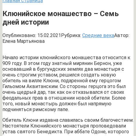
Главная страница
Клюнийское монашество – Семь
дней истории
Опубликовано:
15.02.2021
Рубрика:
Средние века
Автор:
Елена Мартьянова
Начало истории клюнийского монашества относится к
909 году. В этом году знатный мирянин Бернон, уже
основавший в бургундских землях два монастыря с
очень строгим уставом, решился создать новую
обитель на вилле Клюни, подаренной ему герцогом
Гильомом Аквитанским. Со стороны герцога это был
очень щедрый дар, так как он отказывался от своих
феодальных прав в отношении новой обители. Более
того, новый монастырь должен был напрямую
подчиняться римскому папе.
Обитель Клюни издавна славилась своим благочестием.
Настоятели Клюнийского монастыря проповедовали
устав святого Бенедикта. При аббате Одоне, которого