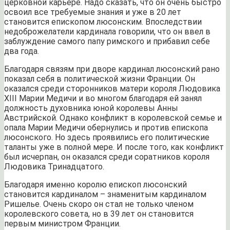
церковной карьере. Надо сказать, что он очень быстро
освоил все требуемые знания и уже в 20 лет
становится епископом люсонским. Впоследствии
недоброжелатели кардинала говорили, что он ввел в
заблуждение самого папу римского и прибавил себе
два года.
Благодаря связям при дворе кардинал люсонский рано
показал себя в политической жизни Франции. Он
оказался среди сторонников матери короля Людовика
XIII Марии Медичи и во многом благодаря ей занял
должность духовника юной королевы Анны
Австрийской. Однако конфликт в королевской семье и
опала Марии Медичи обернулись и против епископа
люсонского. Но здесь проявились его политические
таланты уже в полной мере. И после того, как конфликт
был исчерпан, он оказался среди соратников короля
Людовика Тринадцатого.
Благодаря именно королю епископ люсонский
становится кардиналом – знаменитым кардиналом
Ришелье. Очень скоро он стал не только членом
королевского совета, но в 39 лет он становится
первым министром Франции.