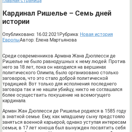
Главная страница
Кардинал Ришелье – Семь дней
истории
Опубликовано:
16.02.2021
Рубрика:
Новая история
Европы
Автор:
Елена Мартьянова
Среди современников Армана Жана Дюплесси де
Ришелье не было равнодушных к нему людей. Против
него за 18 лет, пока он находился на вершинах
политического Олимпа, было организовано столько
заговоров, что это стало доброй политической
традицией. Вот только для исполнения последнего
заговора так и не нашли убийцу, никто не соглашался
более осуществить покушение на всемогущего
кардинала.
Арман Жан Дюплесси де Ришелье родился в 1585 году
в знатной семье. Ему, как младшему сыну предстояло
заняться военной карьерой, однако уступая интересам
семьи, в 17 лет юноша был вынужден посвятить себя