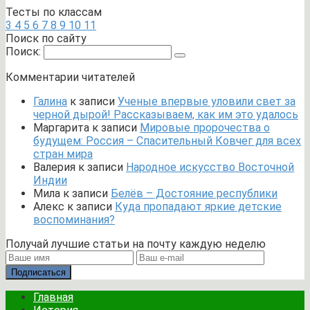
Тесты по классам
3
4
5
6
7
8
9
10
11
Поиск по сайту
Поиск:
Комментарии читателей
Галина
к записи
Ученые впервые уловили свет за
черной дырой! Рассказываем, как им это удалось
Маргарита
к записи
Мировые пророчества о
будущем: Россия – Спасительный Ковчег для всех
стран мира
Валерия
к записи
Народное искусство Восточной
Индии
Мила
к записи
Белёв – Достояние республики
Алекс
к записи
Куда пропадают яркие детские
воспоминания?
Получай лучшие статьи на почту каждую неделю
Подписаться
Главная