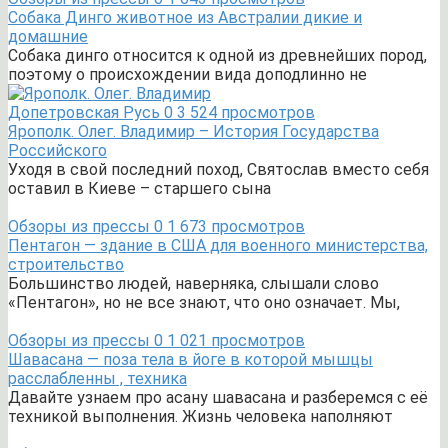
Собака Динго животное из Австралии дикие и
домашние
Собака динго относится к одной из древнейших пород,
поэтому о происхождении вида доподлинно не
Допетровская Русь
0
3 524 просмотров
Ярополк. Олег. Владимир – История Государства
Российского
Уходя в свой последний поход, Святослав вместо себя
оставил в Киеве – старшего сына
Обзоры из прессы
0
1 673 просмотров
Пентагон — здание в США для военного министерства,
строительство
Большинство людей, наверняка, слышали слово
«Пентагон», но не все знают, что оно означает. Мы,
Обзоры из прессы
0
1 021 просмотров
Шавасана — поза тела в йоге в которой мышцы
расслабленны , техника
Давайте узнаем про асану шавасана и разберемся с её
техникой выполнения. Жизнь человека наполняют