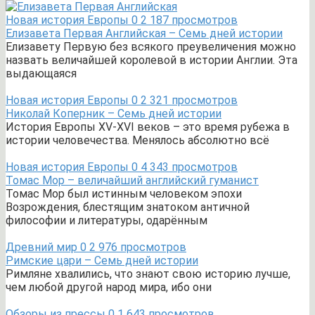
Новая история Европы
0
2 187 просмотров
Елизавета Первая Английская – Семь дней истории
Елизавету Первую без всякого преувеличения можно
назвать величайшей королевой в истории Англии. Эта
выдающаяся
Новая история Европы
0
2 321 просмотров
Николай Коперник – Семь дней истории
История Европы XV-XVI веков – это время рубежа в
истории человечества. Менялось абсолютно всё
Новая история Европы
0
4 343 просмотров
Томас Мор – величайший английский гуманист
Томас Мор был истинным человеком эпохи
Возрождения, блестящим знатоком античной
философии и литературы, одарённым
Древний мир
0
2 976 просмотров
Римские цари – Семь дней истории
Римляне хвалились, что знают свою историю лучше,
чем любой другой народ мира, ибо они
Обзоры из прессы
0
1 643 просмотров