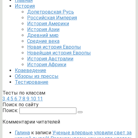
Главная
История
Допетровская Русь
Российская Империя
История Америки
История Азии
Древний мир
Средние века
Новая история Европы
Новейшая история Европы
История Австралии
История Африки
Краеведение
Обзоры из прессы
Тестирование
Тесты по классам
3
4
5
6
7
8
9
10
11
Поиск по сайту
Поиск:
Комментарии читателей
Галина
к записи
Ученые впервые уловили свет за