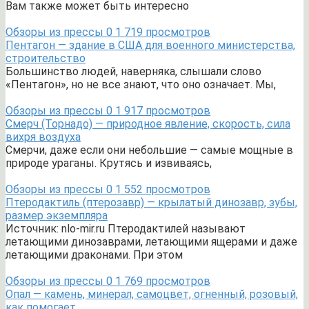
Вам также может быть интересно
Обзоры из прессы
0
1 719 просмотров
Пентагон — здание в США для военного министерства,
строительство
Большинство людей, наверняка, слышали слово
«Пентагон», но не все знают, что оно означает. Мы,
Обзоры из прессы
0
1 917 просмотров
Смерч (Торнадо) — природное явление, скорость, сила
вихря воздуха
Смерчи, даже если они небольшие — самые мощные в
природе ураганы. Крутясь и извиваясь,
Обзоры из прессы
0
1 552 просмотров
Птеродактиль (птерозавр) — крылатый динозавр, зубы,
размер экземпляра
Источник: nlo-mir.ru Птеродактилей называют
летающими динозаврами, летающими ящерами и даже
летающими драконами. При этом
Обзоры из прессы
0
1 769 просмотров
Опал — камень, минерал, самоцвет, огненный, розовый,
как помогает