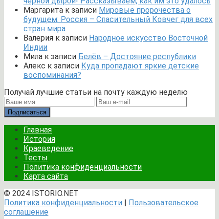
черной дырой! Рассказываем, как им это удалось
Маргарита
к записи
Мировые пророчества о
будущем: Россия – Спасительный Ковчег для всех
стран мира
Валерия
к записи
Народное искусство Восточной
Индии
Мила
к записи
Белёв – Достояние республики
Алекс
к записи
Куда пропадают яркие детские
воспоминания?
Получай лучшие статьи на почту каждую неделю
Подписаться
Главная
История
Краеведение
Тесты
Политика конфиденциальности
Карта сайта
© 2024 ISTORIO.NET
Политика конфиденциальности
|
Пользовательское
соглашение