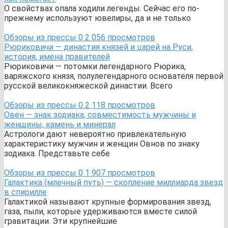
О свойствах опала ходили легенды. Сейчас его по-
прежнему используют ювелиры, да и не только
Обзоры из прессы
0
2 056 просмотров
Рюриковичи — династия князей и царей на Руси,
история, имена правителей
Рюриковичи — потомки легендарного Рюрика,
варяжского князя, полулегендарного основателя первой
русской великокняжеской династии. Всего
Обзоры из прессы
0
2 118 просмотров
Овен — знак зодиака, совместимость мужчины и
женщины, камень и минерал
Астрологи дают невероятно привлекательную
характеристику мужчин и женщин Овнов по знаку
зодиака. Представьте себе
Обзоры из прессы
0
1 907 просмотров
Галактика (млечный путь) — скопление миллиарда звезд
в спирилле
Галактикой называют крупные формирования звезд,
газа, пыли, которые удерживаются вместе силой
гравитации. Эти крупнейшие