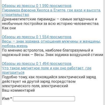
Обзоры из прессы
0
1 590 просмотров
Пирамида фараона Хеопса в Египте, где вход и высота,
строительство
Древнеегипетские пирамиды — самые загадочные и
необычные постройки за всю историю человечества.
Как они
Обзоры из прессы
0
1 554 просмотров
Весы — знак зодиака, отношения мужчины и женщины,
любовь,жизнь
По мнению астрологов, наиболее благоразумный и
надежный знак — Весы. Знак зодиака воздушной стихии
Обзоры из прессы
0
1 494 просмотров
Что такое магнитное поле и как оно работает, где
пригодиться
Подобно тому, как покоящийся электрический заряд
действует на другой заряд посредством
электрического поля, электрический
Ваш комментарий
Имя
*