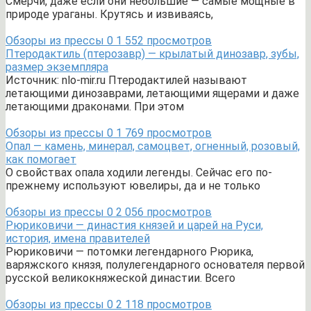
Смерчи, даже если они небольшие — самые мощные в
природе ураганы. Крутясь и извиваясь,
Обзоры из прессы
0
1 552 просмотров
Птеродактиль (птерозавр) — крылатый динозавр, зубы,
размер экземпляра
Источник: nlo-mir.ru Птеродактилей называют
летающими динозаврами, летающими ящерами и даже
летающими драконами. При этом
Обзоры из прессы
0
1 769 просмотров
Опал — камень, минерал, самоцвет, огненный, розовый,
как помогает
О свойствах опала ходили легенды. Сейчас его по-
прежнему используют ювелиры, да и не только
Обзоры из прессы
0
2 056 просмотров
Рюриковичи — династия князей и царей на Руси,
история, имена правителей
Рюриковичи — потомки легендарного Рюрика,
варяжского князя, полулегендарного основателя первой
русской великокняжеской династии. Всего
Обзоры из прессы
0
2 118 просмотров