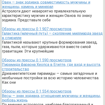
Овен — знак зодиака, совместимость мужчины и
женщины, камень и минерал
Астрологи дают невероятно привлекательную
характеристику мужчин и женщин Овнов по знаку
зодиака. Представьте себе
Обзоры из прессы
0
1 907 просмотров
Галактика (млечный путь) — скопление миллиарда звезд
в спирилле
Галактикой называют крупные формирования звезд,
газа, пыли, которые удерживаются вместе силой
гравитации. Эти крупнейшие
Обзоры из прессы
0
1 590 просмотров
Пирамида фараона Хеопса в Египте, где вход и высота,
строительство
Древнеегипетские пирамиды — самые загадочные и
необычные постройки за всю историю человечества.
Как они
Обзоры из прессы
0
1 554 просмотров
Весы — знак зодиака, отношения мужчины и женщины,
любовь,жизнь
По мнению астрологов, наиболее благоразумный и