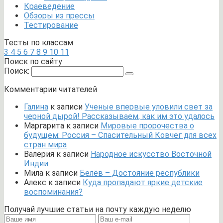
Краеведение
Обзоры из прессы
Тестирование
Тесты по классам
3
4
5
6
7
8
9
10
11
Поиск по сайту
Поиск:
Комментарии читателей
Галина
к записи
Ученые впервые уловили свет за
черной дырой! Рассказываем, как им это удалось
Маргарита
к записи
Мировые пророчества о
будущем: Россия – Спасительный Ковчег для всех
стран мира
Валерия
к записи
Народное искусство Восточной
Индии
Мила
к записи
Белёв – Достояние республики
Алекс
к записи
Куда пропадают яркие детские
воспоминания?
Получай лучшие статьи на почту каждую неделю