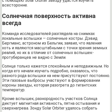
с помощью Solar Orbiter звезду удастся изучить
всесторонне.
Солнечная поверхность активна
всегда
Команда исследователей разглядела на снимках
локальные вспышки — солнечные костры. Дэвид
Бергманс, астроном из Бельгии, заявил, что явления
хоть и являются масштабными с точки зрения земных
реалий, но их в отличие от солнечных вспышек-
протуберанцев не видно с Земли.
Солнце только кажется спокойным и неподвижным. Но
когда его начали изучать подробно, оказалось, что
разного рода вспышки на нем присутствуют постоянно.
Эти газовые выбросы участвуют в формировании
короны звезды, которая разогрета до гигантских
температур.
Кроме вспышек, разнородность участков Солнца
диктует магнитная активность, пятна остывания и
сверхнагрева. Зонду Solar Orbiter удалось собрать