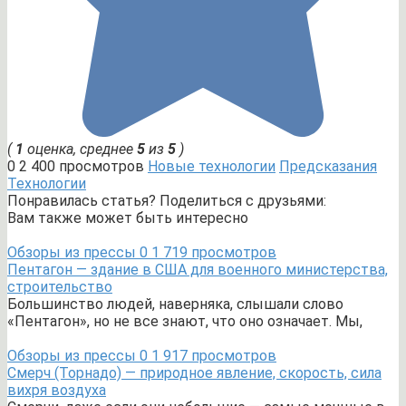
(
1
оценка, среднее
5
из
5
)
0
2 400 просмотров
Новые технологии
Предсказания
Технологии
Понравилась статья? Поделиться с друзьями:
Вам также может быть интересно
Обзоры из прессы
0
1 719 просмотров
Пентагон — здание в США для военного министерства,
строительство
Большинство людей, наверняка, слышали слово
«Пентагон», но не все знают, что оно означает. Мы,
Обзоры из прессы
0
1 917 просмотров
Смерч (Торнадо) — природное явление, скорость, сила
вихря воздуха