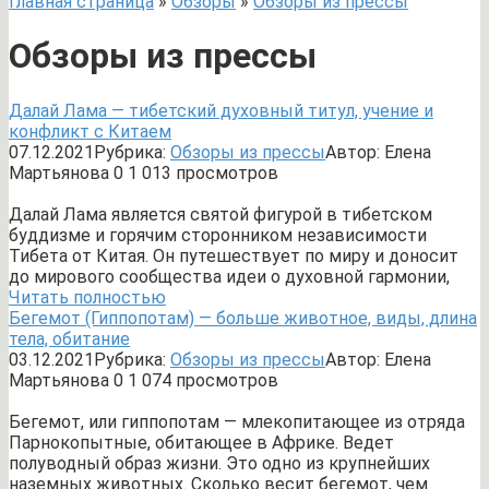
Главная страница
»
Обзоры
»
Обзоры из прессы
Обзоры из прессы
Далай Лама — тибетский духовный титул, учение и
конфликт с Китаем
07.12.2021
Рубрика:
Обзоры из прессы
Автор:
Елена
Мартьянова
0
1 013 просмотров
Далай Лама является святой фигурой в тибетском
буддизме и горячим сторонником независимости
Тибета от Китая. Он путешествует по миру и доносит
до мирового сообщества идеи о духовной гармонии,
Читать полностью
Бегемот (Гиппопотам) — больше животное, виды, длина
тела, обитание
03.12.2021
Рубрика:
Обзоры из прессы
Автор:
Елена
Мартьянова
0
1 074 просмотров
Бегемот, или гиппопотам — млекопитающее из отряда
Парнокопытные, обитающее в Африке. Ведет
полуводный образ жизни. Это одно из крупнейших
наземных животных. Сколько весит бегемот, чем