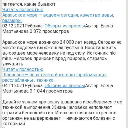
питается, какие бывают
Читать полностью
Аральское море — водоем сегодня, качество воды,
размеры
02.12.2021
Рубрика:
Обзоры из прессы
Автор:
Елена
Мартьянова
0
872 просмотров
Аральское море возникло 24 000 лет назад. Сегодня на
месте водоема выжженная пустыня. Восстановить
высохшее море человеку не под силу. Источник: nlo-
mir.ru Человек приносит вред природе, стараясь
улучшить
Читать полностью
Шавасана — поза тела в йоге в которой мышцы
расслабленны , техника
04.11.2021
Рубрика:
Обзоры из прессы
Автор:
Елена
Мартьянова
0
1 044 просмотров
Давайте узнаем про асану шавасана и разберемся с её
техникой выполнения. Жизнь человека наполняют
страхи и беспокойство. Из-за постоянных стрессов
организм не выдерживает – начинаются болезни, с
которыми