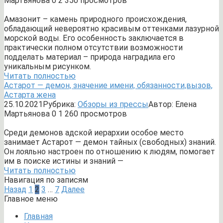
Мартьянова
0
2 350 просмотров
Амазонит – камень природного происхождения,
обладающий невероятно красивым оттенками лазурной
морской воды. Его особенность заключается в
практически полном отсутствии возможности
подделать материал – природа наградила его
уникальным рисунком.
Читать полностью
Астарот — демон, значение имени, обязанности,вызов,
Астарта жена
25.10.2021
Рубрика:
Обзоры из прессы
Автор:
Елена
Мартьянова
0
1 260 просмотров
Среди демонов адской иерархии особое место
занимает Астарот — демон тайных (свободных) знаний.
Он лояльно настроен по отношению к людям, помогает
им в поиске истины и знаний —
Читать полностью
Навигация по записям
Назад
1
2
3
…
7
Далее
Главное меню
Главная