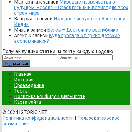
Маргарита
к записи
Мировые пророчества о
будущем: Россия – Спасительный Ковчег для всех
стран мира
Валерия
к записи
Народное искусство Восточной
Индии
Мила
к записи
Белёв – Достояние республики
Алекс
к записи
Куда пропадают яркие детские
воспоминания?
Получай лучшие статьи на почту каждую неделю
Подписаться
Главная
История
Краеведение
Тесты
Политика конфиденциальности
Карта сайта
© 2024 ISTORIO.NET
Политика конфиденциальности
|
Пользовательское
соглашение