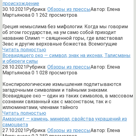
происхождение
30.10.2021
Рубрика:
Обзоры из прессы
Автор:
Елена
Мартьянова
0
1 262 просмотров
Греция немыслима без мифологии. Когда мы говорим
об этом государстве, на ум само собой приходит
название Олимп — священной горы, где властвовал
Зевс и другие верховные божества. Всемогущие
Читать полностью
Всевидящего око — символ, знак на иконах, Талисманы
и обереги силы
28.10.2021
Рубрика:
Обзоры из прессы
Автор:
Елена
Мартьянова
0
1 028 просмотров
Конспирологические измышления подпитываются
загадочными символами и тайными знаками.
Всевидящее око — один из таких символов, в массовом
сознании связанный как с масонством, так и с
иллюминатами, членами тайного
Читать полностью
Амазонит — камень, минерал, свойства украшений из
самоцвета
27.10.2021
Рубрика:
Обзоры из прессы
Автор:
Елена