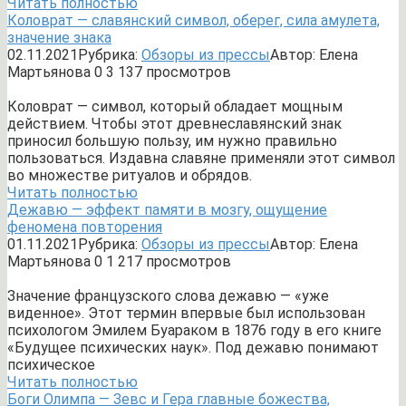
Читать полностью
Коловрат — славянский символ, оберег, сила амулета,
значение знака
02.11.2021
Рубрика:
Обзоры из прессы
Автор:
Елена
Мартьянова
0
3 137 просмотров
Коловрат — символ, который обладает мощным
действием. Чтобы этот древнеславянский знак
приносил большую пользу, им нужно правильно
пользоваться. Издавна славяне применяли этот символ
во множестве ритуалов и обрядов.
Читать полностью
Дежавю — эффект памяти в мозгу, ощущение
феномена повторения
01.11.2021
Рубрика:
Обзоры из прессы
Автор:
Елена
Мартьянова
0
1 217 просмотров
Значение французского слова дежавю — «уже
виденное». Этот термин впервые был использован
психологом Эмилем Буараком в 1876 году в его книге
«Будущее психических наук». Под дежавю понимают
психическое
Читать полностью
Боги Олимпа — Зевс и Гера главные божества,