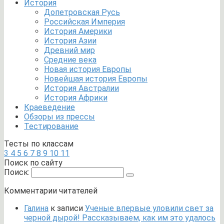
История
Допетровская Русь
Российская Империя
История Америки
История Азии
Древний мир
Средние века
Новая история Европы
Новейшая история Европы
История Австралии
История Африки
Краеведение
Обзоры из прессы
Тестирование
Тесты по классам
3
4
5
6
7
8
9
10
11
Поиск по сайту
Поиск:
Комментарии читателей
Галина
к записи
Ученые впервые уловили свет за
черной дырой! Рассказываем, как им это удалось