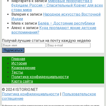
Маргарита
к записи
Мировые пророчества о
будущем: Россия – Спасительный Ковчег для всех
стран мира
Валерия
к записи
Народное искусство Восточной
Индии
Мила
к записи
Белёв – Достояние республики
Алекс
к записи
Куда пропадают яркие детские
воспоминания?
Получай лучшие статьи на почту каждую неделю
Подписаться
Главная
История
Краеведение
Тесты
Политика конфиденциальности
Карта сайта
© 2024 ISTORIO.NET
Политика конфиденциальности
|
Пользовательское
соглашение
Информация на сайте предоставлена для ознакомления, администрация сайта не несет