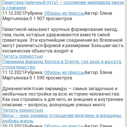
Галактика (млечный путь) — скопление миллиарда звезд
в спирилле
11.12.2021
Рубрика:
Обзоры из прессы
Автор:
Елена
Мартьянова
0
1 907 просмотров
Галактикой называют крупные формирования звезд,
газа, пыли, которые удерживаются вместе силой
гравитации. Эти крупнейшие соединения во Вселенной
могут различаться формой и размерами. Большая часть
космических объектов входит в
Читать полностью
Пирамида фараона Хеопса в Египте, где вход и высота,
строительство
11.12.2021
Рубрика:
Обзоры из прессы
Автор:
Елена
Мартьянова
0
1 590 просмотров
Древнеегипетские пирамиды — самые загадочные и
необычные постройки за всю историю человечества.
Как они строились и для чего, их внешнее и внутреннее
описание — вопросы, волнующие ученых много
Читать полностью
Весы — знак зодиака, отношения мужчины и женщины,
любовь,жизнь
10.12.2021
Рубрика:
Обзоры из прессы
Автор:
Елена