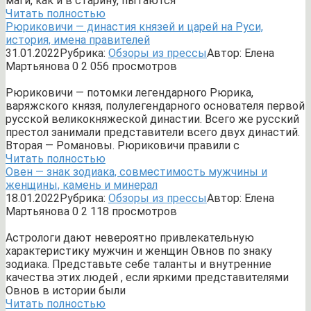
маги, как и в старину, пытаются
Читать полностью
Рюриковичи — династия князей и царей на Руси,
история, имена правителей
31.01.2022
Рубрика:
Обзоры из прессы
Автор:
Елена
Мартьянова
0
2 056 просмотров
Рюриковичи — потомки легендарного Рюрика,
варяжского князя, полулегендарного основателя первой
русской великокняжеской династии. Всего же русский
престол занимали представители всего двух династий.
Вторая — Романовы. Рюриковичи правили с
Читать полностью
Овен — знак зодиака, совместимость мужчины и
женщины, камень и минерал
18.01.2022
Рубрика:
Обзоры из прессы
Автор:
Елена
Мартьянова
0
2 118 просмотров
Астрологи дают невероятно привлекательную
характеристику мужчин и женщин Овнов по знаку
зодиака. Представьте себе таланты и внутренние
качества этих людей , если яркими представителями
Овнов в истории были
Читать полностью