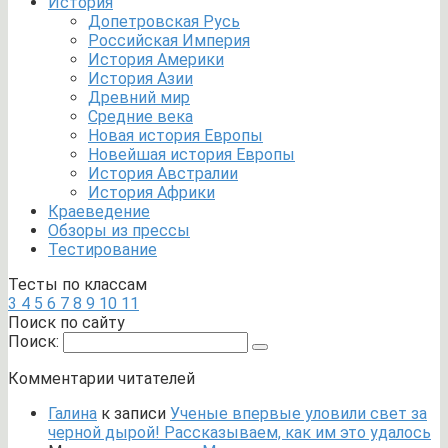
История
Допетровская Русь
Российская Империя
История Америки
История Азии
Древний мир
Средние века
Новая история Европы
Новейшая история Европы
История Австралии
История Африки
Краеведение
Обзоры из прессы
Тестирование
Тесты по классам
3
4
5
6
7
8
9
10
11
Поиск по сайту
Поиск:
Комментарии читателей
Галина
к записи
Ученые впервые уловили свет за
черной дырой! Рассказываем, как им это удалось