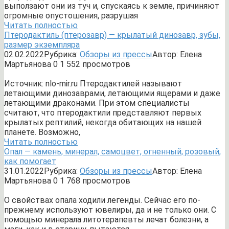
выползают они из туч и, спускаясь к земле, причиняют
огромные опустошения, разрушая
Читать полностью
Птеродактиль (птерозавр) — крылатый динозавр, зубы,
размер экземпляра
02.02.2022
Рубрика:
Обзоры из прессы
Автор:
Елена
Мартьянова
0
1 552 просмотров
Источник: nlo-mir.ru Птеродактилей называют
летающими динозаврами, летающими ящерами и даже
летающими драконами. При этом специалисты
считают, что птеродактили представляют первых
крылатых рептилий, некогда обитающих на нашей
планете. Возможно,
Читать полностью
Опал — камень, минерал, самоцвет, огненный, розовый,
как помогает
31.01.2022
Рубрика:
Обзоры из прессы
Автор:
Елена
Мартьянова
0
1 768 просмотров
О свойствах опала ходили легенды. Сейчас его по-
прежнему используют ювелиры, да и не только они. С
помощью минерала литотерапевты лечат болезни, а