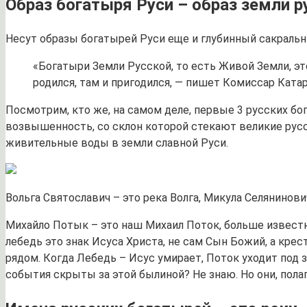
Образ богатыря Руси – образ земли р
Несут образы богатырей Руси еще и глубинный сакраль
«Богатыри Земли Русской, то есть Живой Земли, это
родился, там и пригодился, — пишет Комиссар Катар
Посмотрим, кто же, на самом деле, первые 3 русских бо
возвышенность, со склон которой стекают великие русск
живительные воды в земли славной Руси.
Вольга Святославич – это река Волга, Микула Селянинов
Михайло Потык – это наш Михаил Поток, больше известн
лебедь это знак Исуса Христа, не сам Сын Божий, а крес
рядом. Когда Лебедь – Исус умирает, Поток уходит под
события скрыты за этой былиной? Не знаю. Но они, пола