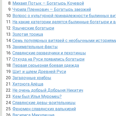
Михаил Потык — Богатырь Кочевой
Чурила Пленкович — Богатырь заезжий
Вопрос о культурной принадлежности былинных ви
На какие категории делятся былинные богатыри и в
Языческие богатыри
Золотая троица
Семь популярных витязей с необычными историям
Занимательные факты
Славянские разведчики и пехотинцы
Откуда на Руси появились богатыри
Первая серьезная боевая одежда
Щит и шлем Древней Руси
Загадочные храбры
Хитрюга Алёша
Не очень добрый Добрыня Никитич
Кем был Илья Муромец?
Славянские девы-воительницы
Феномен славянских валькирий
Василиса Микулишна