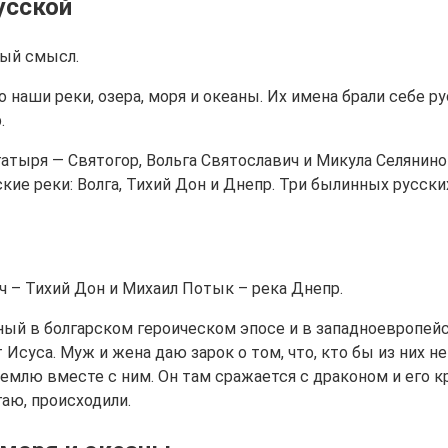
усской
ный смысл.
 наши реки, озера, моря и океаны. Их имена брали себе 
.
гатыря — Святогор, Вольга Святославич и Микула Селянино
ие реки: Волга, Тихий Дон и Днепр. Три былинных русски
ич – Тихий Дон и Михаил Потык – река Днепр.
ый в болгарском героическом эпосе и в западноевропейск
т Исуса. Муж и жена даю зарок о том, что, кто бы из них
 землю вместе с ним. Он там сражается с драконом и его
гаю, происходили.