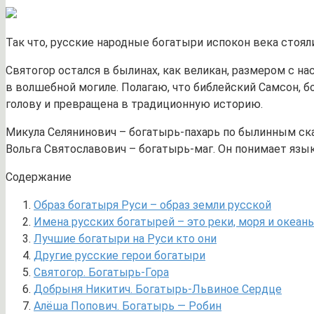
Так что, русские народные богатыри испокон века стоял
Святогор остался в былинах, как великан, размером с н
в волшебной могиле. Полагаю, что библейский Самсон, б
голову и превращена в традиционную историю.
Микула Селянинович – богатырь-пахарь по былинным сказ
Вольга Святославович – богатырь-маг. Он понимает язык
Содержание
Образ богатыря Руси – образ земли русской
Имена русских богатырей – это реки, моря и океан
Лучшие богатыри на Руси кто они
Другие русские герои богатыри
Святогор. Богатырь-Гора
Добрыня Никитич. Богатырь-Львиное Сердце
Алёша Попович. Богатырь — Робин