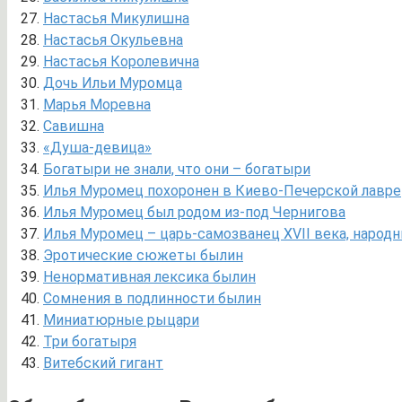
Настасья Микулишна
Настасья Окульевна
Настасья Королевична
Дочь Ильи Муромца
Марья Моревна
Савишна
«Душа-девица»
Богатыри не знали, что они – богатыри
Илья Муромец похоронен в Киево-Печерской лавре
Илья Муромец был родом из-под Чернигова
Илья Муромец – царь-самозванец XVII века, народ
Эротические сюжеты былин
Ненормативная лексика былин
Сомнения в подлинности былин
Миниатюрные рыцари
Три богатыря
Витебский гигант