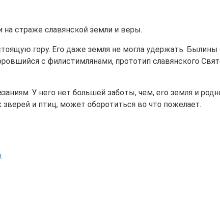
и на страже славянской земли и веры.
астоящую гору. Его даже земля не могла удержать. Былины
оровшийся с филистимлянами, прототип славянского Свято
аниям. У него нет большей заботы, чем, его земля и родн
 зверей и птиц, может оборотиться во что пожелает.
ы