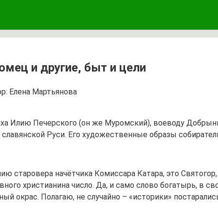
мец и другие, быт и цели
р:
Елена Мартьянова
аха Илию Печерского (он же Муромский), воеводу Добрыню
 славянской Руси. Его художественные образы собирател
ию старовера начётчика Комиссара Катара, это Святогор,
вного христианина число. Да, и само слово богатырь, в с
ый окрас. Полагаю, не случайно – «историки» постарались.