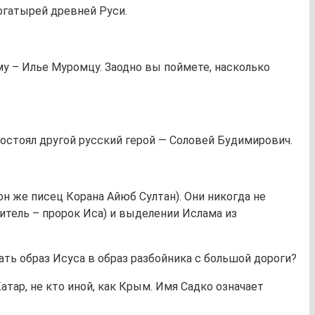
огатырей древней Руси.
у – Илье Муромцу. Заодно вы поймете, насколько
остоял другой русский герой — Соловей Будимирович.
н же писец Корана Айюб Султан). Они никогда не
итель – пророк Иса) и выделении Ислама из
ать образ Исуса в образ разбойника с большой дороги?
атар, не кто иной, как Крым. Имя Садко означает