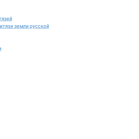
тязей
итязи земли русской
и