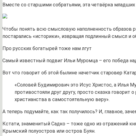
Вместе со старшими собратьями, эта четвёрка младших 
Чтобы понять всю смысловую наполненность образов ру
постарались «историки», извращая подлинный смысл и о
Про русских богатырей тоже нам лгут
Самый известный подвиг Ильи Муромца – его победа на
Вот что говорит об этой былине начетчик старовер Катар
«Соловей Будимирович это Исус Христос, а Илья Му
противостояли друг другу, просто сказка говорит 
христианства в самостоятельную веру».
А теперь подумайте, как так получилось? И, главное, з
Кстати, знаменитый Садко – тоже одно из отражений кня
Крымский полуостров или остров Буян.