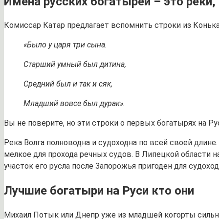
Имена русских богатырей – это реки,
Комиссар Катар предлагает вспомнить строки из Конька
«Было у царя три сына.
Старший умный был дитина,
Средний был и так и сяк,
Младший вовсе был дурак».
Вы не поверите, но эти строки о первых богатырях на Ру
Река Волга полноводна и судоходна по всей своей длине.
мелкое для прохода речных судов. В Липецкой области на
участок его русла после Запорожья пригоден для судоходс
Лучшие богатыри на Руси кто они
Михаил Потык или Днепр уже из младшей когорты сильн