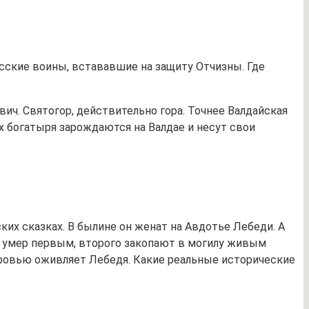
русские воины, встававшие на защиту Отчизны. Где
вич. Святогор, действительно гора. Точнее Валдайская
х богатыря зарождаются на Валдае и несут свои
их сказках. В былине он женат на Авдотье Лебеди. А
 не умер первым, второго закопают в могилу живым
 кровью оживляет Лебедя. Какие реальные исторические