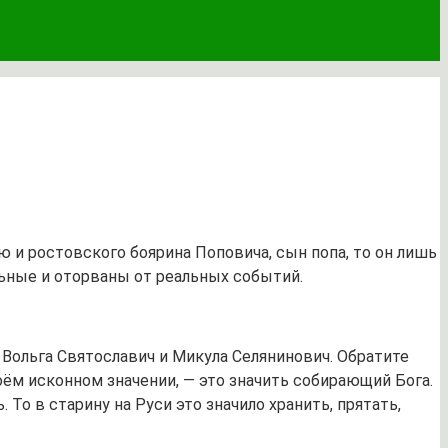
 и ростовского боярина Поповича, сын попа, то он лишь
ьные и оторваны от реальных событий.
 Вольга Святославич и Микула Селянинович. Обратите
воём исконном значении, — это значить собирающий Бога.
 То в старину на Руси это значило хранить, прятать,