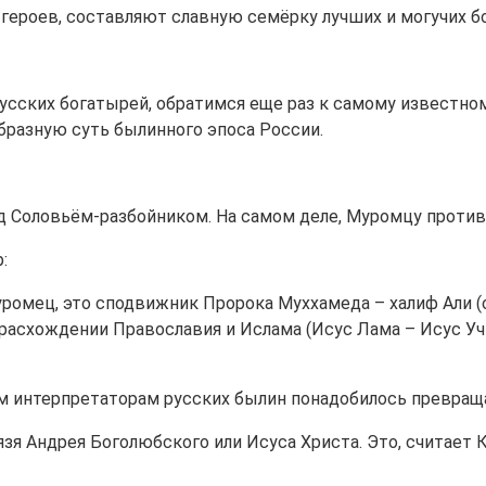
героев, составляют славную семёрку лучших и могучих б
сских богатырей, обратимся еще раз к самому известном
бразную суть былинного эпоса России.
д Соловьём-разбойником. На самом деле, Муромцу против
:
ромец, это сподвижник Пророка Муххамеда – халиф Али (о
о расхождении Православия и Ислама (Исус Лама – Исус Уч
ачем интерпретаторам русских былин понадобилось превращ
зя Андрея Боголюбского или Исуса Христа. Это, считает К