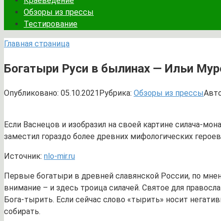
Краеведение
Обзоры из прессы
Тестирование
Главная страница
Богатыри Руси в былинах — Ильи Муро
Опубликовано:
05.10.2021
Рубрика:
Обзоры из прессы
Авто
Если Васнецов и изобразил на своей картине силача-мон
заместил гораздо более древних мифологических героев
Источник:
nlo-mir.ru
Первые богатыри в древней славянской России, по мнен
внимание – и здесь троица силачей. Святое для правосла
Бога-тырить. Если сейчас слово «тырить» носит негативн
собирать.