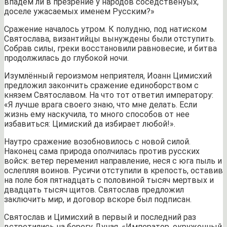
впадем ли в презрение у народов соседственyых,
доселе ужасаемых именем Русским?»
Сражение началось утром. К полудню, под натиском
Святослава, византийцы вынуждены были отступить.
Собрав силы, греки восстановили равновесие, и битва
продолжилась до глубокой ночи.
Изумлённый героизмом неприятеля, Иоанн Цимисхий
предложил закончить сражение единоборством с
князем Святославом. На что тот ответил императору:
«Я лучше врага своего знаю, что мне делать. Если
жизнь ему наскучила, то много способов от нее
избавиться: Цимиский да избирает любой!».
Наутро сражение возобновилось с новой силой.
Наконец сама природа ополчилась против русских
войск: ветер переменил направление, неся с юга пыль и
ослепляя воинов. Русичи отступили в крепость, оставив
на поле боя пятнадцать с половиной тысяч мертвых и
двадцать тысяч щитов. Святослав предложил
заключить мир, и договор вскоре был подписан.
Святослав и Цимисхий в первый и последний раз
встретились на берегу Дуная. «Император, окруженный