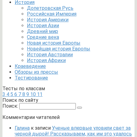
История
Допетровская Русь
Российская Империя
История Америки
История Азии
Древний мир
Средние века
Новая история Европы
Новейшая история Европы
История Австралии
История Африки
Краеведение
Обзоры из прессы
Тестирование
Тесты по классам
3
4
5
6
7
8
9
10
11
Поиск по сайту
Поиск:
Комментарии читателей
Галина
к записи
Ученые впервые уловили свет за
черной дырой! Рассказываем, как им это удалось