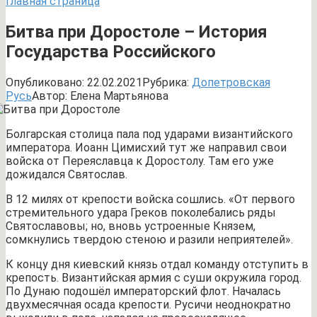
Главная страница
Битва при Доростоле – История
Государства Российского
Опубликовано:
22.02.2021
Рубрика:
Допетровская
Русь
Автор:
Елена Мартьянова
Болгарская столица пала под ударами византийского
императора. Иоанн Цимисхий тут же направил свои
войска от Переяславца к Доростолу. Там его уже
дожидался Святослав.
В 12 милях от крепости войска сошлись. «От первого
стремительного удара Греков поколебались ряды
Святославовы; но, вновь устроенные Князем,
сомкнулись твердою стеною и разили неприятелей».
К концу дня киевский князь отдал команду отступить в
крепость. Византийская армия с суши окружила город.
По Дунаю подошёл императорский флот. Началась
двухмесячная осада крепости. Русичи неоднократно