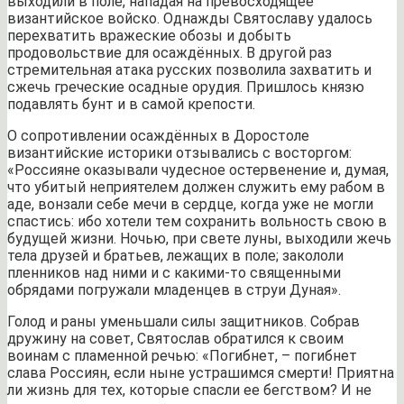
выходили в поле, нападая на превосходящее
византийское войско. Однажды Святославу удалось
перехватить вражеские обозы и добыть
продовольствие для осаждённых. В другой раз
стремительная атака русских позволила захватить и
сжечь греческие осадные орудия. Пришлось князю
подавлять бунт и в самой крепости.
О сопротивлении осаждённых в Доростоле
византийские историки отзывались с восторгом:
«Россияне оказывали чудесное остервенение и, думая,
что убитый неприятелем должен служить ему рабом в
аде, вонзали себе мечи в сердце, когда уже не могли
спастись: ибо хотели тем сохранить вольность свою в
будущей жизни. Ночью, при свете луны, выходили жечь
тела друзей и братьев, лежащих в поле; закололи
пленников над ними и с какими-то священными
обрядами погружали младенцев в струи Дуная».
Голод и раны уменьшали силы защитников. Собрав
дружину на совет, Святослав обратился к своим
воинам с пламенной речью: «Погибнет, – погибнет
слава Россиян, если ныне устрашимся смерти! Приятна
ли жизнь для тех, которые спасли ее бегством? И не