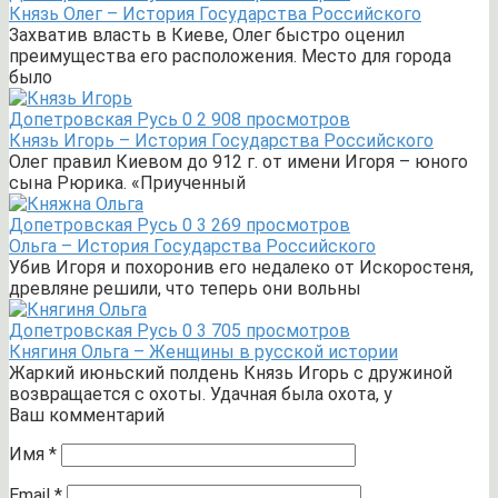
Князь Олег – История Государства Российского
Захватив власть в Киеве, Олег быстро оценил
преимущества его расположения. Место для города
было
Допетровская Русь
0
2 908 просмотров
Князь Игорь – История Государства Российского
Олег правил Киевом до 912 г. от имени Игоря – юного
сына Рюрика. «Приученный
Допетровская Русь
0
3 269 просмотров
Ольга – История Государства Российского
Убив Игоря и похоронив его недалеко от Искоростеня,
древляне решили, что теперь они вольны
Допетровская Русь
0
3 705 просмотров
Княгиня Ольга – Женщины в русской истории
Жаркий июньский полдень Князь Игорь с дружиной
возвращается с охоты. Удачная была охота, у
Ваш комментарий
Имя
*
Email
*