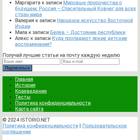
Маргарита
к записи
Мировые пророчества о
будущем: Россия – Спасительный Ковчег для всех
стран мира
Валерия
к записи
Народное искусство Восточной
Индии
Мила
к записи
Белёв – Достояние республики
Алекс
к записи
Куда пропадают яркие детские
воспоминания?
Получай лучшие статьи на почту каждую неделю
Подписаться
Главная
История
Краеведение
Тесты
Политика конфиденциальности
Карта сайта
© 2024 ISTORIO.NET
Политика конфиденциальности
|
Пользовательское
соглашение