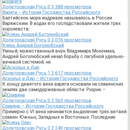
Допетровская Русь
0
3 388 просмотров
Варяги – История Государства Российского
Балтийское море издревле называлось в России
Варяжским. В водах его господствовали жители трех
королевств:
Допетровская Русь
0
3 016 просмотров
Князь Андрей Боголюбский
Умный, мужественный внук Владимира Мономаха,
Андрей Боголюбский начал борьбу с пагубной удельно-
вечевой системой; не
Допетровская Русь
1
3 617 просмотров
Аскольд и Дир – История Государства Российского
К концу девятого века варяги основали на славянских
землях две самодержавные области: Рюрик –
Допетровская Русь
0
3 565 просмотров
Славяне – История Государства Российского
Примерно с VI века начинается выделение трёх ветвей
славян: Южных, Западных и Восточных. Последние
Допетровская Русь
0
2 249 просмотров