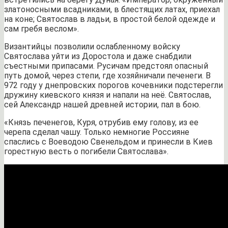
златоносными всадниками, в блестящих латах, приехал
на коне; Святослав в ладьи, в простой белой одежде и
сам гребя веслом».
Византийцы позволили ослабленному войску
Святослава уйти из Доростола и даже снабдили
съестными припасами. Русичам предстоял опасный
путь домой, через степи, где хозяйничали печенеги. В
972 году у днепровских порогов кочевники подстерегли
дружину киевского князя и напали на неё. Святослав,
сей Александр нашей древней истории, пал в бою.
«Князь печенегов, Куря, отрубив ему голову, из ее
черепа сделал чашу. Только немногие Россияне
спаслись с Воеводою Свенельдом и принесли в Киев
горестную весть о погибели Святослава».